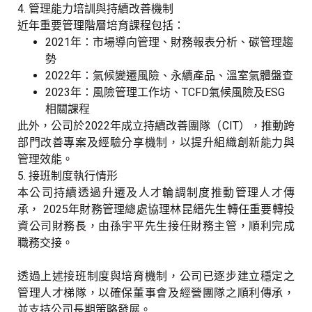
4.
管理能力培訓與持續改善機制
近年重要管理階層培育課程包括：
2021
年：市場導向管理、財務報表分析、碳管理趨
勢
2022
年：氣候變遷風險、永續產品、溫室氣體盤查
2023
年：風險管理工作坊、
TCFD
氣候風險及
ESG
相關課程
此外，公司於
2022
年成立持續改善團隊（
CIT
），推動跨
部門改善專案及經驗分享機制，以提升組織創新能力與
管理效能。
5.
接班制度執行情形
本公司持續透過升遷及人才輪調制度推動管理人才傳
承，
2025
年財務管理總處協理林昆縉先生轉任重要轉投
資公司財務長，由孫宇平先生接任財務主管，順利完成
職務交接。
透過上述接班制度與培育機制，公司已逐步建立穩定之
管理人才梯隊，以確保董事會及經營團隊之順利傳承，
並支持公司長期策略發展。