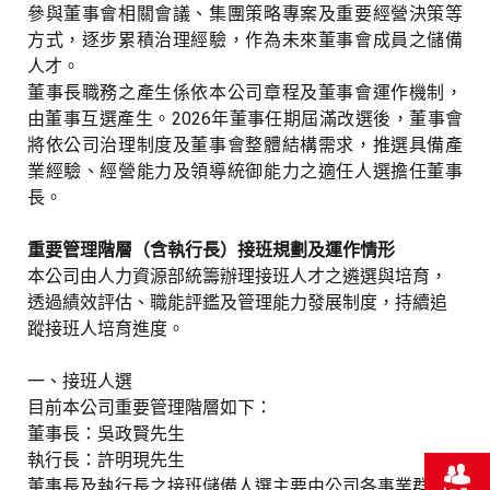
參與董事會相關會議、集團策略專案及重要經營決策等
方式，逐步累積治理經驗，作為未來董事會成員之儲備
人才。
董事長職務之產生係依本公司章程及董事會運作機制，
由董事互選產生。
2026
年董事任期屆滿改選後，董事會
將依公司治理制度及董事會整體結構需求，推選具備產
業經驗、經營能力及領導統御能力之適任人選擔任董事
長。
重要管理階層（含執行長）接班規劃及運作情形
本公司由人力資源部統籌辦理接班人才之遴選與培育，
透過績效評估、職能評鑑及管理能力發展制度，持續追
蹤接班人培育進度。
一、接班人選
目前本公司重要管理階層如下：
董事長：吳政賢先生
執行長：許明現先生
董事長及執行長之接班儲備人選主要由公司各事業群高