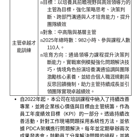
n
目標：以培養具前瞻視野與高效領導力的
主管為目標，強化策略思考、決策判
斷、跨部門溝通與人才培育能力，提升
團隊績效
n
對象：中高階與基層主管
n
2025
年總時數：
982
小時、參與課程人數
主管卓越才
110
人
。
能訓練
n
培育方向：通過領導力課程提升決策判
斷能力，實戰案例模擬強化問題解決技
巧，情境角色扮演培養溝通協調與團隊
激勵核心素養，並結合個人職涯規劃與
反思回饋機制，助力主管持續成長並引
領團隊實現卓越績效。
自
2022
年起，本公司在培訓課程中納入了持續改善
專業，並將企業核心價值與目標由主管統籌，作為
員工年度績效目標（
KPI
）的一部分。透過持續改
善活動，針對工作現場問題採用系統性方法，並依
據
PDCA
架構進行問題解決。每年並定期舉辦兩次
成果發表會，鼓勵員工分享解決問題的過程，並將