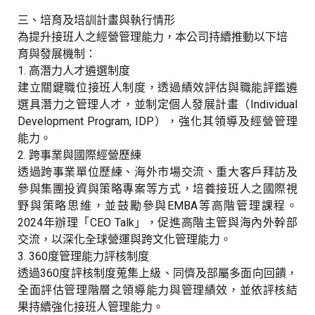
三、培育及培訓計畫與執行情形
為提升接班人之經營管理能力，本公司持續推動以下培
育與發展機制：
1.
高潛力人才遴選制度
建立關鍵職位接班人制度，透過績效評估與職能評鑑遴
選具潛力之管理人才，並制定個人發展計畫（
Individual
Development Program, IDP
），強化其領導及經營管理
能力。
2.
跨事業與國際經營歷練
透過跨事業單位歷練、海外市場交流、重大客戶拜訪及
參與集團投資與策略專案等方式，培養接班人之國際視
野與策略思維，並鼓勵參與
EMBA
等高階管理課程。
2024
年辦理「
CEO Talk
」，促進高階主管與海內外幹部
交流，以深化全球營運與跨文化管理能力。
3.
360
度管理能力評核制度
透過
360
度評核制度蒐集上級、同儕及部屬多面向回饋，
全面評估管理階層之領導能力與管理績效，並依評核結
果持續強化接班人管理能力。