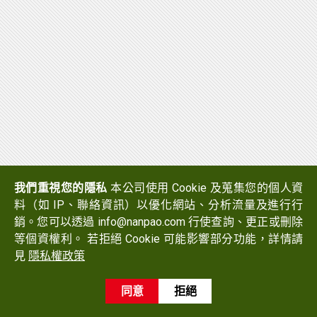
我們重視您的隱私
本公司使用 Cookie 及蒐集您的個人資
料（如 IP、聯絡資訊）以優化網站、分析流量及進行行
銷。您可以透過 info@nanpao.com 行使查詢、更正或刪除
等個資權利。 若拒絕 Cookie 可能影響部分功能，詳情請
見
隱私權政策
Copyright © 2017 NANPAO RESINS CHEMICAL GROUP All
Rights Reserved.
同意
拒絕
Design
by
Ezlook