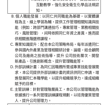
互動教學，強化安全衛生化學品法規認
知
。
B
.
個人職能發展：以同仁共同職能為基礎，以實體課
程為主、線上學習為輔，提供工作管理相關知識與技
能（例如：跨部門溝通技巧，專案管理、業務相關技
巧、風險管理），间時依照同仁年資之差異，進而提
供相關進階選修課程。
C. 專業知識提升：配合本公司策略佈局，每年派遣同仁
參與國內外產業及管理相關研討會、論壇，結合顧問
公司及廠商之技術指導，提升 公司技術層次、開發
新產品、引進創新概念、提升管理職能等。
D. 外部訓練計畫：為同仁因職務所需或專業技能發展需
求，本公司提供外部訓練計畫的資訊供同仁申請，增
進發展同仁本職學能，以提升組織競爭力，達成組織
賦予的目標。
E.
主管訓練：針對管理階層員工，本公司以管理職能為
依據進行一系列管理訓練課程規劃，以培育優質管理
人，提升公司管理力。