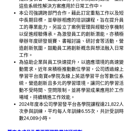
這些系統性解決方案應用於日常工作中。
本公司強調跨部門合作，藉此訂定重點工作以及短
中長期目標，並舉辦相應的培訓課程，旨在提升員
工的專業能力，另設立了案例管理與經驗分享機制
以促進經驗傳承。為激發員工的創新潛能，亦積極
舉辦年度研發競賽、書報討論、研討會等活動，營
造創新氛圍，鼓勵員工將創新概念與想法融入日常
工作。
為協助企業與員工快速提升，以適應環境的高速變
動需求，近年來積極推動數位學習，公司透過線上
學習平台南寶
e
學院及線上英語學習平台等數位系
統，營造創新且多元的學習環境，讓同仁的學習活
動不受時間、空問限制，並將學習成果應用於工作
場域，持續精進工作效能。
2024
年度本公司學習發平台各學院課程達
21,822
人
次參與訓練，平均每人年訓練
6.55
次，共計受訓時
數
24,089
小時。