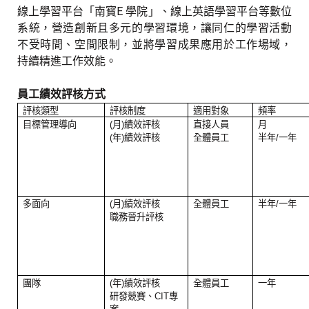
線上學習平台「南寳E 學院」、線上英語學習平台等數位
系統，營造創新且多元的學習環境，讓同仁的學習活動
不受時間、空間限制，並將學習成果應用於工作場域，
持續精進工作效能。
員工績效評核方式
評核類型
評核制度
適用對象
頻率
目標管理導向
(
月
)
績效評核
直接人員
月
(
年
)
績效評核
全體員工
半年
/
一年
多面向
(
月
)
績效評核
全體員工
半年
/
一年
職務晉升評核
團隊
(
年
)
績效評核
全體員工
一年
研發競賽、
CIT
專