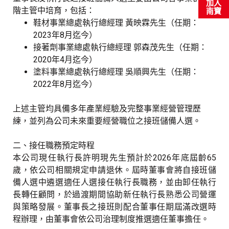
加入
階主管中培育，包括：
南寶
鞋材事業總處執行總經理 黃映霖先生（任期：
2023
年
8
月迄今）
接著劑事業總處執行總經理 郭森茂先生（任期：
2020
年
4
月迄今）
塗料事業總處執行總經理 吳順興先生（任期：
2022
年
8
月迄今）
上述主管均具備多年產業經驗及完整事業經營管理歷
練，並列為公司未來重要經營職位之接班儲備人選。
二、接任職務預定時程
本公司現任執行長許明現先生預計於
2026
年底屆齡
65
歲，依公司相關規定申請退休。屆時董事會將自接班儲
備人選中遴選適任人選接任執行長職務，並由卸任執行
長轉任顧問，於過渡期間協助新任執行長熟悉公司營運
與策略發展。董事長之接班則配合董事任期屆滿改選時
程辦理，由董事會依公司治理制度推選適任董事擔任。