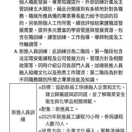
個人職能發展、專業知識提升、外部訓練計畫及主
管訓練五大類別，藉此分類達到有系統地針對各職
務、職級所應具備的專業專長能力給予培訓的目
的，另依照個人工作所需、績效評核結果選職涯發
展需要，提供多元豐富的學習管道與發展資源，包
含在職訓練、課堂訓練、工作指導、導師制度及工
作輪調等。
新進人員訓練：此訓練分為二階段，第一階段包含
法定環安衛課程及公司發展方向、管理方針及相關
政策等，同時介紹公司各部門人員，加速新進人員
融入組織文化以及熟悉工作環流：第二階段為針對
不同職務類別所需之專業技能及知識。
n
目標：
協助新員工快速融入企業和文化，
建立歸屬感與認同感，並了解職業安全
衛生與化學品相關規範。
n
對象：
新進員工
。
新進人員訓
n
2025
年
新進員工
課程70小時，
參與
課程
練
人數70人。
n
培育方向：
企業文化導入、實務演練與