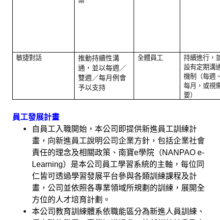
案
敏捷對話
推動持續性溝
全體員工
持續進行，
設有定期溝
通，並以每週／
機制（每週
雙週／每月例會
每月，或視
予以支持
要）
員工發展計畫
自員工入職開始，本公司即提供新進員工訓練計
畫，向新進員工說明公司企業方針，包括企業社會
責任的理念及相關政策、南寶
e
學院（
NANPAO e-
Learning
）是本公司員工學習系統的主軸，每位同
仁皆可透過學習發展平台參與各類訓練課程及計
畫，公司並依照各專業領域所規劃的訓練，展開全
方位的人才培育計劃。
本公司教育訓練體系依職能區分為新進人員訓練、