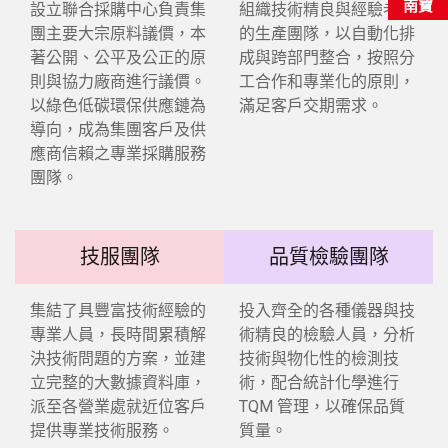
南寶
設立聯合採購中心負責集
組織技術精良與經驗老道
團主要大宗原料議價，本
的生產團隊，以自動化排
著公開、公平及公正的原
成與跨部門整合，按照分
則與協力廠商進行議價。
工合作和專業化的原則，
以綠色低碳環保供應鏈為
滿足客戶交期需求。
導向，成為集團客戶及供
應商信賴之專業採購服務
團隊。
技服團隊
品質檢驗團隊
集結了具豐富技術經驗的
投入齊全的各種儀器與技
專業人員，長時間累積解
術精良的檢驗人員，分析
決技術問題的方案，並建
技術與物化性的檢測技
立完整的大數據資料庫，
術，配合統計化學進行
派至各營業處就近位客戶
TQM 管理，以確保品質
提供專業技術服務。
質量。