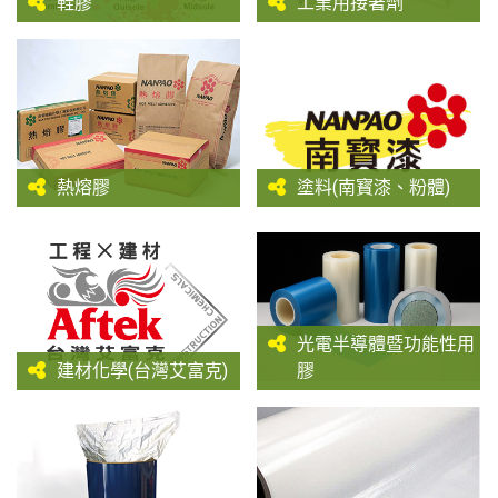
鞋膠
工業用接著劑
熱熔膠
塗料(南寳漆、粉體)
光電半導體暨功能性用
建材化學(台灣艾富克)
膠