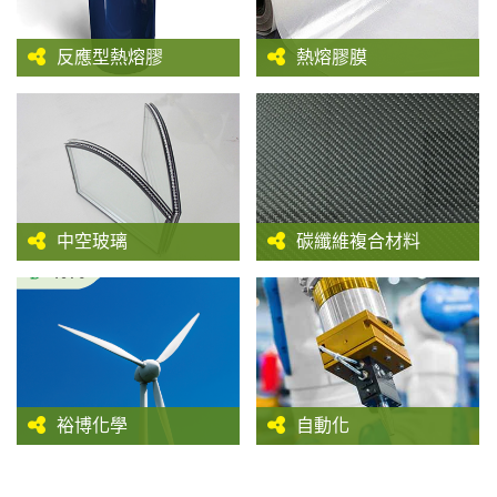
反應型熱熔膠
熱熔膠膜
中空玻璃
碳纖維複合材料
裕博化學
自動化