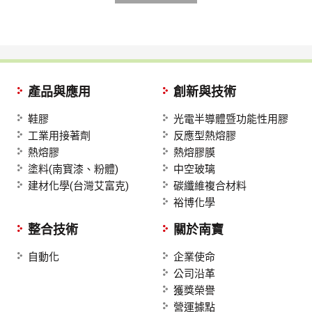
產品與應用
創新與技術
鞋膠
光電半導體暨功能性用膠
工業用接著劑
反應型熱熔膠
熱熔膠
熱熔膠膜
塗料(南寳漆、粉體)
中空玻璃
建材化學(台灣艾富克)
碳纖維複合材料
裕博化學
整合技術
關於南寶
自動化
企業使命
公司沿革
獲獎榮譽
營運據點