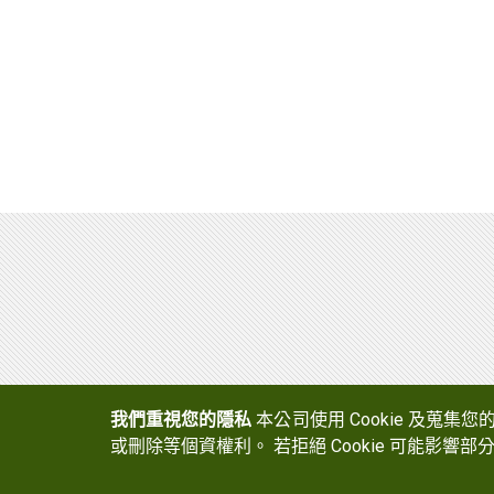
鞋膠
光電半導體暨功能性用膠
工業用接著劑
反應型熱熔膠
熱熔膠
熱熔膠膜
塗料(南寳漆、粉體)
中空玻璃
建材化學(台灣艾富克)
碳纖維複合材料
裕博化學
我們重視您的隱私
本公司使用 Cookie 及蒐集
或刪除等個資權利。 若拒絕 Cookie 可能影響