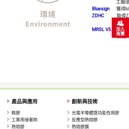
工廠環境管
Bluesign
獲得blu
ZDHC
取得ZDHC
取得
加入
MRSL V3.1
出貨給
南寶
認證
產品與應用
創新與技術
鞋膠
光電半導體暨功能性用膠
工業用接著劑
反應型熱熔膠
熱熔膠
熱熔膠膜