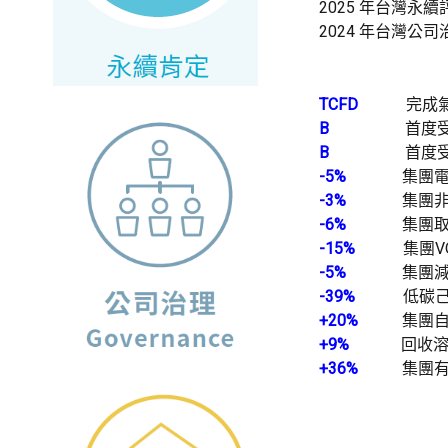
2025 年台灣永
2024 年台灣公
TCFD
完成氣候
B
首度受邀填寫
B
首度受邀填寫
-5%
集團電力耗
-3%
集團非再生
-6%
集團取水量
-15%
集團VOC 
-5%
集團減少PU
-39%
低碳己二酸
+20%
集團自發自
+9%
回收溶劑總
+36%
集團有害事