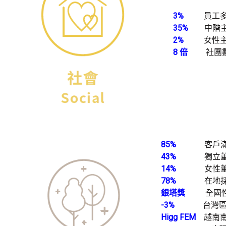
3%
員工多元化
35%
中階主管
2%
女性主管6
8 倍
社團數量近
85%
客戶滿意度正
43%
獨立董
14%
女性董
78%
在地採購比
銀塔獎
全國性持續
-3%
台灣區GHS
Higg FEM
越南南寳