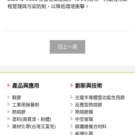
程管理與污染防制，以降低環境衝擊。
回上一頁
產品與應用
創新與技術
鞋膠
光電半導體暨功能性用膠
工業用接著劑
反應型熱熔膠
熱熔膠
熱熔膠膜
塗料(南寳漆、粉體)
中空玻璃
建材化學(台灣艾富克)
碳纖維複合材料
裕博化學