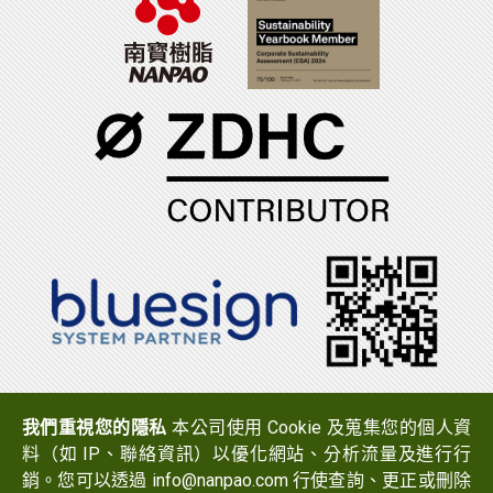
電話：(06)7965888
傳真：(06)7950079
我們重視您的隱私
本公司使用 Cookie 及蒐集您的個人資
地址：
723 台南市西港區中山路519號
料（如 IP、聯絡資訊）以優化網站、分析流量及進行行
Email：
info@nanpao.com
銷。您可以透過 info@nanpao.com 行使查詢、更正或刪除