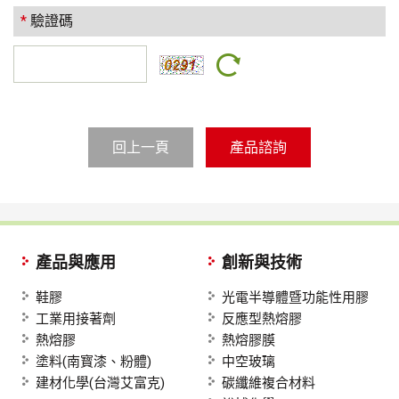
*
驗證碼
回上一頁
產品與應用
創新與技術
鞋膠
光電半導體暨功能性用膠
工業用接著劑
反應型熱熔膠
熱熔膠
熱熔膠膜
塗料(南寳漆、粉體)
中空玻璃
建材化學(台灣艾富克)
碳纖維複合材料