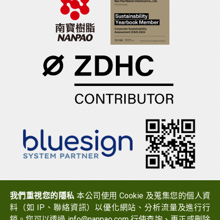
電話：(06)7965888
傳真：(06)7950079
我們重視您的隱私
本公司使用 Cookie 及蒐集您的個人資
地址：
723 台南市西港區中山路519號
料（如 IP、聯絡資訊）以優化網站、分析流量及進行行
Email：
info@nanpao.com
銷。您可以透過 info@nanpao.com 行使查詢、更正或刪除