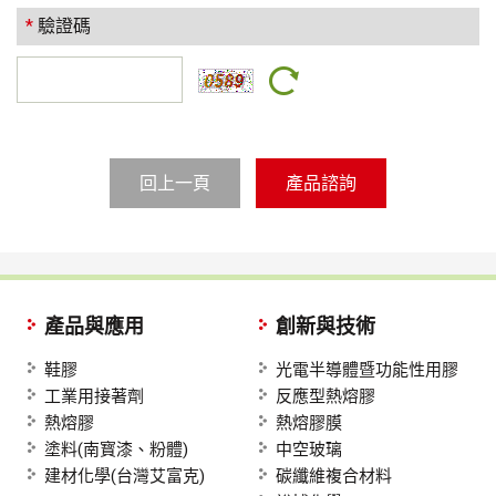
*
驗證碼
回上一頁
產品與應用
創新與技術
鞋膠
光電半導體暨功能性用膠
工業用接著劑
反應型熱熔膠
熱熔膠
熱熔膠膜
塗料(南寳漆、粉體)
中空玻璃
建材化學(台灣艾富克)
碳纖維複合材料