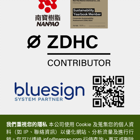
電話：(06)7965888
傳真：(06)7950079
我們重視您的隱私
本公司使用 Cookie 及蒐集您的個人資
地址：
723 台南市西港區中山路519號
料（如 IP、聯絡資訊）以優化網站、分析流量及進行行
Email：
info@nanpao.com
銷。您可以透過 info@nanpao.com 行使查詢、更正或刪除