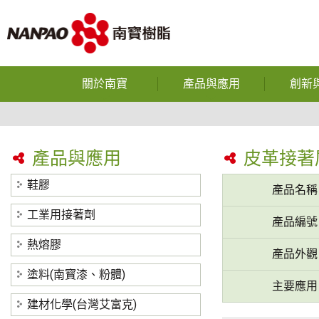
關於南寶
產品與應用
創新
企業使命
鞋膠
光電半導體
公司沿革
工業用接著劑
產品與應用
皮革接著
反應型
獲獎榮譽
熱熔膠
鞋膠
產品名稱
熱熔
營運據點
塗料(南寳漆、粉體)
工業用接著劑
產品編號
中空
研究與發展
建材化學(台灣艾富克)
熱熔膠
產品外觀
碳纖維
隱私權政策
塗料(南寳漆、粉體)
主要應用
裕博
建材化學(台灣艾富克)