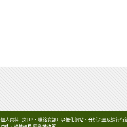
自動化
企業使命
公司沿革
獲獎榮譽
營運據點
研究與發展
您的個人資料（如 IP、聯絡資訊）以優化網站、分析流量及進行行銷。您可
部分功能，詳情請見
隱私權政策