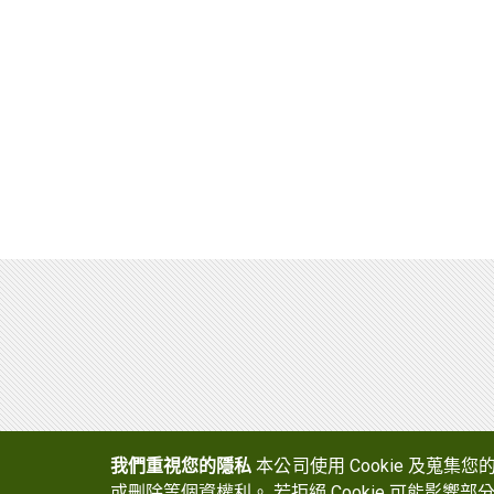
鞋膠
光電半導體暨功能性用膠
工業用接著劑
反應型熱熔膠
熱熔膠
熱熔膠膜
塗料(南寳漆、粉體)
中空玻璃
建材化學(台灣艾富克)
碳纖維複合材料
裕博化學
我們重視您的隱私
本公司使用 Cookie 及蒐集
或刪除等個資權利。 若拒絕 Cookie 可能影響