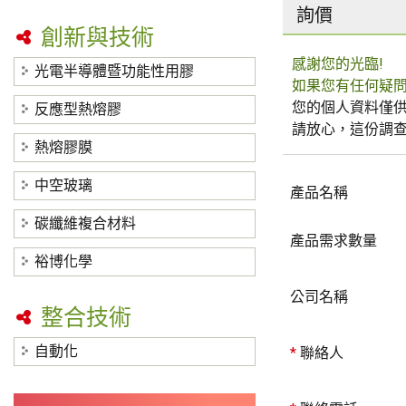
詢價
創新與技術
感謝您的光臨!
光電半導體暨功能性用膠
如果您有任何疑
您的個人資料僅供
反應型熱熔膠
請放心，這份調
熱熔膠膜
中空玻璃
產品名稱
碳纖維複合材料
產品需求數量
裕博化學
公司名稱
整合技術
自動化
*
聯絡人