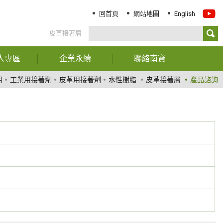
回首頁
網站地圖
English
皮革接著層
人專區
企業永續
聯絡南寶
務資訊
報告書下載
聯絡我們
用
工業用接著劑
皮革用接著劑
水性樹脂
皮革接著層
產品諮詢
司年報
經營階層聲明
服務據點
東專欄
ESG關鍵績效指標
司治理
永續治理
大訊息
創新與服務
責任化學品管理
環境