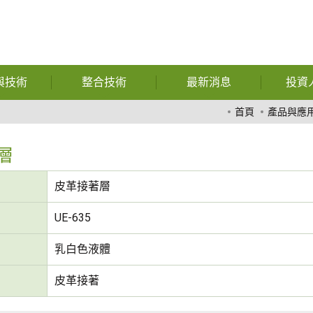
與技術
整合技術
最新消息
投資
暨功能性用
自動化
公司相關報導
財
首頁
產品與應
膠
特殊獎項
公
層
熱熔膠
財務資訊
股
皮革接著層
膠膜
展覽訊息
公
UE-635
玻璃
問與答
重
乳白色液體
複合材料
皮革接著
化學