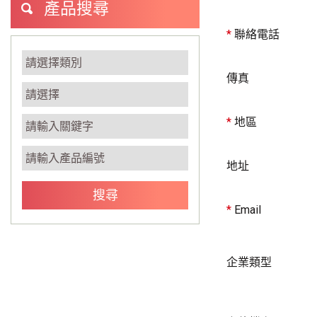
產品搜尋
*
聯絡電話
傳真
*
地區
地址
*
Email
企業類型