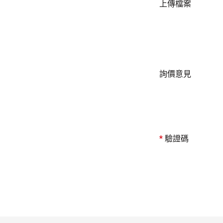
上傳檔案
詢價意見
*
驗證碼