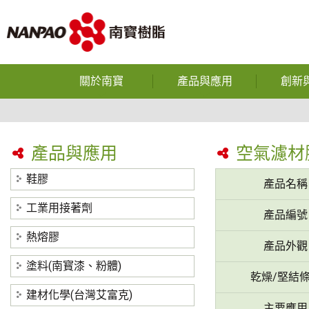
關於南寶
產品與應用
創新
企業使命
鞋膠
光電半導體
公司沿革
工業用接著劑
產品與應用
空氣濾材
反應型
獲獎榮譽
熱熔膠
鞋膠
產品名稱
熱熔
營運據點
塗料(南寳漆、粉體)
工業用接著劑
產品編號
中空
研究與發展
建材化學(台灣艾富克)
熱熔膠
產品外觀
碳纖維
隱私權政策
塗料(南寳漆、粉體)
乾燥/堅結
裕博
建材化學(台灣艾富克)
主要應用