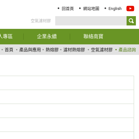
回首頁
網站地圖
English
空氣濾材膠
人專區
企業永續
聯絡南寶
務資訊
報告書下載
聯絡我們
首頁
產品與應用
熱熔膠
濾材熱熔膠
空氣濾材膠
產品諮詢
司年報
經營階層聲明
服務據點
東專欄
ESG關鍵績效指標
司治理
永續治理
大訊息
創新與服務
責任化學品管理
環境