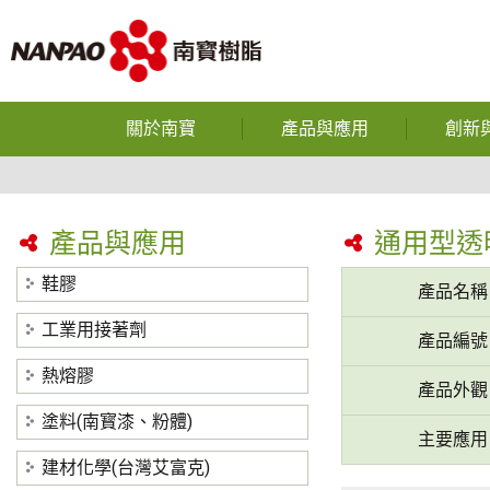
關於南寶
產品與應用
創新
企業使命
鞋膠
光電半導體
公司沿革
工業用接著劑
產品與應用
通用型透
反應型
獲獎榮譽
熱熔膠
鞋膠
產品名稱
熱熔
營運據點
塗料(南寳漆、粉體)
工業用接著劑
產品編號
中空
研究與發展
建材化學(台灣艾富克)
熱熔膠
產品外觀
碳纖維
隱私權政策
塗料(南寳漆、粉體)
主要應用
裕博
建材化學(台灣艾富克)