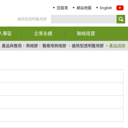
回首頁
網站地圖
English
通用型透明醫用膠
人專區
企業永續
聯絡南寶
務資訊
報告書下載
聯絡我們
產品與應用
熱熔膠
醫療用熱熔膠
通用型透明醫用膠
產品諮詢
司年報
經營階層聲明
服務據點
東專欄
ESG關鍵績效指標
司治理
永續治理
大訊息
創新與服務
責任化學品管理
環境