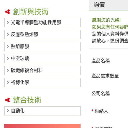
詢價
創新與技術
感謝您的光臨!
光電半導體暨功能性用膠
如果您有任何疑
您的個人資料僅供
反應型熱熔膠
請放心，這份調
熱熔膠膜
中空玻璃
產品名稱
碳纖維複合材料
產品需求數量
裕博化學
公司名稱
整合技術
自動化
*
聯絡人