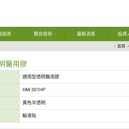
與技術
整合技術
最新消息
投資
暨功能性用
自動化
公司相關報導
財
首頁
膠
特殊獎項
公
明醫用膠
熱熔膠
財務資訊
股
通用型透明醫用膠
膠膜
展覽訊息
公
HM-301HP
玻璃
問與答
重
黃色半透明
複合材料
輸液貼
化學