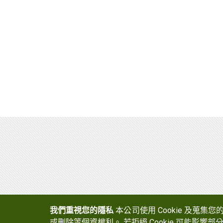
鞋膠
光電半導體暨功能性用膠
工業用接著劑
反應型熱熔膠
熱熔膠
熱熔膠膜
塗料(南寳漆、粉體)
中空玻璃
建材化學(台灣艾富克)
碳纖維複合材料
裕博化學
我們重視您的隱私
本公司使用 Cookie 及蒐集
或刪除等個資權利。 若拒絕 Cookie 可能影響