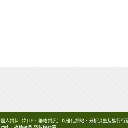
自動化
企業使命
公司沿革
獲獎榮譽
營運據點
研究與發展
您的個人資料（如 IP、聯絡資訊）以優化網站、分析流量及進行行銷。您可
部分功能，詳情請見
隱私權政策