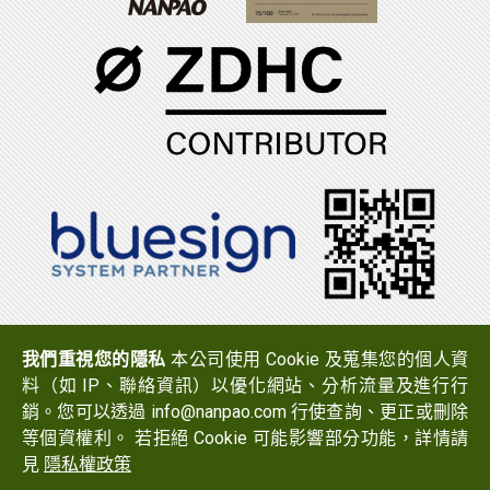
電話：(06)7965888
傳真：(06)7950079
我們重視您的隱私
本公司使用 Cookie 及蒐集您的個人資
地址：
723 台南市西港區中山路519號
料（如 IP、聯絡資訊）以優化網站、分析流量及進行行
Email：
info@nanpao.com
銷。您可以透過 info@nanpao.com 行使查詢、更正或刪除
等個資權利。 若拒絕 Cookie 可能影響部分功能，詳情請
見
隱私權政策
Copyright © 2017 NANPAO RESINS CHEMICAL GROUP All