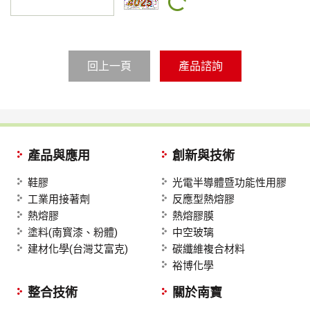
回上一頁
產品與應用
創新與技術
鞋膠
光電半導體暨功能性用膠
工業用接著劑
反應型熱熔膠
熱熔膠
熱熔膠膜
塗料(南寳漆、粉體)
中空玻璃
建材化學(台灣艾富克)
碳纖維複合材料
裕博化學
整合技術
關於南寶