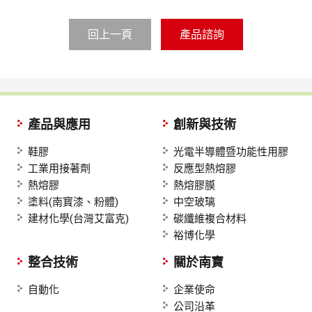
回上一頁
產品與應用
創新與技術
鞋膠
光電半導體暨功能性用膠
工業用接著劑
反應型熱熔膠
熱熔膠
熱熔膠膜
塗料(南寳漆、粉體)
中空玻璃
建材化學(台灣艾富克)
碳纖維複合材料
裕博化學
整合技術
關於南寶
自動化
企業使命
公司沿革