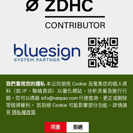
電話：(06)7965888
傳真：(06)7950079
我們重視您的隱私
本公司使用 Cookie 及蒐集您的個人資
地址：
723 台南市西港區中山路519號
料（如 IP、聯絡資訊）以優化網站、分析流量及進行行
Email：
info@nanpao.com
銷。您可以透過 info@nanpao.com 行使查詢、更正或刪除
等個資權利。 若拒絕 Cookie 可能影響部分功能，詳情請
見
隱私權政策
Copyright © 2017 NANPAO RESINS CHEMICAL GROUP All
Rights Reserved.
同意
拒絕
Design
by
Ezlook