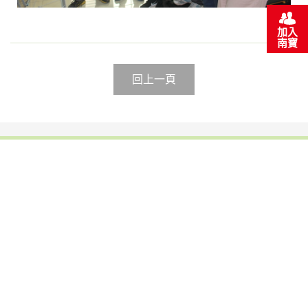
加入
南寶
回上一頁
鞋膠
光電半導體暨功能性用膠
工業用接著劑
反應型熱熔膠
熱熔膠
熱熔膠膜
塗料(南寳漆、粉體)
中空玻璃
建材化學(台灣艾富克)
碳纖維複合材料
裕博化學