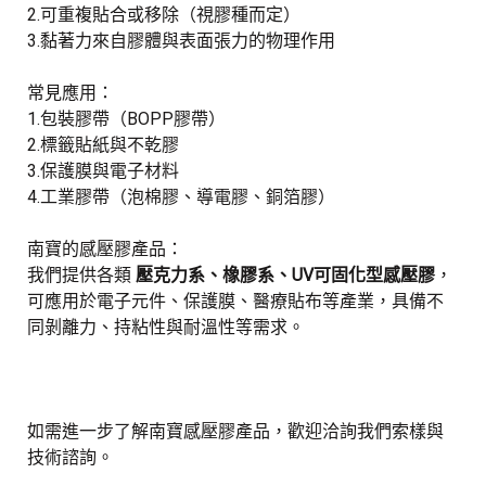
2.可重複貼合或移除（視膠種而定）
3.黏著力來自膠體與表面張力的物理作用
常見應用：
1.包裝膠帶（BOPP膠帶）
2.標籤貼紙與不乾膠
3.保護膜與電子材料
4.工業膠帶（泡棉膠、導電膠、銅箔膠）
南寶的感壓膠產品：
我們提供各類
壓克力系、橡膠系、UV可固化型感壓膠
，
可應用於電子元件、保護膜、醫療貼布等產業，具備不
同剝離力、持粘性與耐溫性等需求。
如需進一步了解南寶感壓膠產品，歡迎洽詢我們索樣與
技術諮詢。