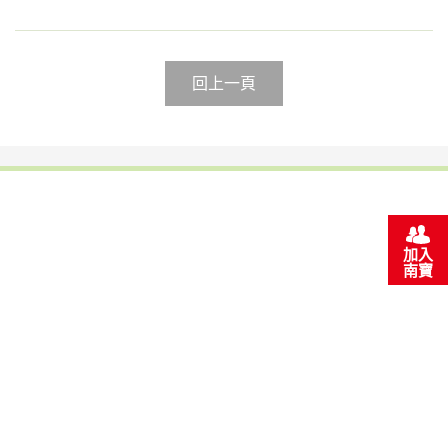
回上一頁
鞋膠
光電半導體暨功能性用膠
加入
南寶
工業用接著劑
反應型熱熔膠
熱熔膠
熱熔膠膜
塗料(南寳漆、粉體)
中空玻璃
建材化學(台灣艾富克)
碳纖維複合材料
裕博化學