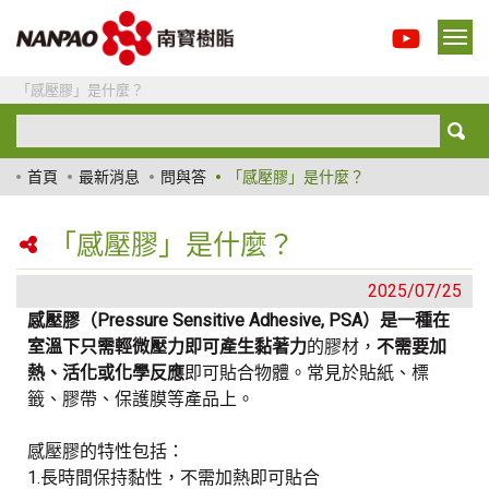
「感壓膠」是什麼？
首頁
最新消息
問與答
「感壓膠」是什麼？
「感壓膠」是什麼？
2025/07/25
感壓膠（Pressure Sensitive Adhesive, PSA）
是一種
在
室溫下只需輕微壓力即可產生黏著力
的膠材，
不需要加
熱、活化或化學反應
即可貼合物體。常見於貼紙、標
籤、膠帶、保護膜等產品上。
感壓膠的特性包括：
1.長時間保持黏性，不需加熱即可貼合