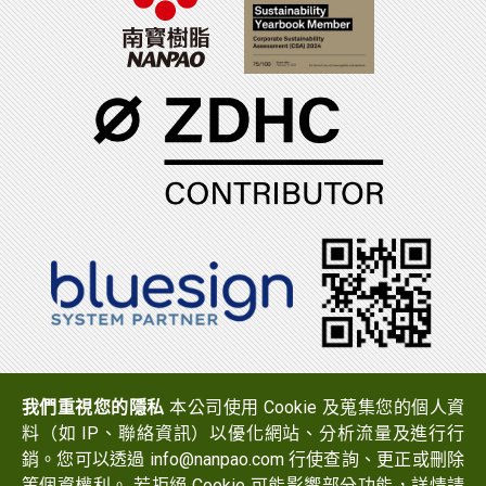
電話：(06)7965888
傳真：(06)7950079
我們重視您的隱私
本公司使用 Cookie 及蒐集您的個人資
地址：
723 台南市西港區中山路519號
料（如 IP、聯絡資訊）以優化網站、分析流量及進行行
Email：
info@nanpao.com
銷。您可以透過 info@nanpao.com 行使查詢、更正或刪除
等個資權利。 若拒絕 Cookie 可能影響部分功能，詳情請