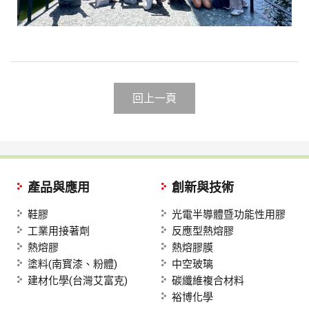
回上一頁
產品與應用
創新與技術
鞋膠
光電半導體暨功能性用膠
工業用接著劑
反應型熱熔膠
熱熔膠
熱熔膠膜
塗料(南寳漆、粉體)
中空玻璃
建材化學(台灣艾富克)
碳纖維複合材料
裕博化學