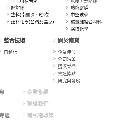
工業用接著劑
反應型熱熔膠
熱熔膠
熱熔膠膜
塗料(南寳漆、粉體)
中空玻璃
建材化學(台灣艾富克)
碳纖維複合材料
裕博化學
整合技術
關於南寶
自動化
企業使命
公司沿革
獲獎榮譽
營運據點
研究與發展
最新消息
企業永續
問與答
聯絡我們
投資人專區
隱私權政策