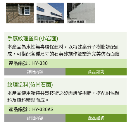
手感紋理塗料(小岩面)
本產品為水性無毒環保建材，以特殊高分子樹脂調配而
成，可搭配各種尺寸的石英砂施作並塑造完美仿石面紋
理質...
產品編號：
HY-330
詳細內容
產品諮詢
紋理塗料(仿崗石面)
本產品使用獨特共聚技術之矽丙烯酸樹脂，搭配耐候顏
料及填料精製而成。
產品編號：
HY-330AS
詳細內容
產品諮詢