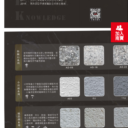
加入
南寶