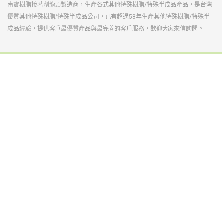
南寶樹脂接著劑龍頭製造商，生產各式其他特殊樹脂/特殊半成品產品，是台灣
優質其他特殊樹脂/特殊半成品公司，已有超過58年生產其他特殊樹脂/特殊半
成品經驗，提供客戶最優質產品與最完善的客戶服務，歡迎大家來信詢問。
鞋膠
光電半導體暨功能性用膠
工業用接著劑
反應型熱熔膠
熱熔膠
熱熔膠膜
塗料(南寳漆、粉體)
中空玻璃
建材化學(台灣艾富克)
碳纖維複合材料
裕博化學
自動化
企業使命
公司沿革
獲獎榮譽