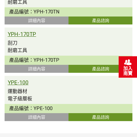
耐磨工具
產品編號：
YPH-170TN
詳細內容
產品諮詢
YPH-170TP
刮刀
耐磨工具
產品編號：
YPH-170TP
加入
詳細內容
產品諮詢
南寶
YPE-100
運動器材
電子級層板
產品編號：
YPE-100
詳細內容
產品諮詢