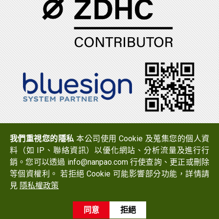
電話：(06)7965888
傳真：(06)7950079
我們重視您的隱私
本公司使用 Cookie 及蒐集您的個人資
地址：
723 台南市西港區中山路519號
料（如 IP、聯絡資訊）以優化網站、分析流量及進行行
Email：
info@nanpao.com
銷。您可以透過 info@nanpao.com 行使查詢、更正或刪除
等個資權利。 若拒絕 Cookie 可能影響部分功能，詳情請
見
隱私權政策
Copyright © 2017 NANPAO RESINS CHEMICAL GROUP All
Rights Reserved.
同意
拒絕
Design
by
Ezlook