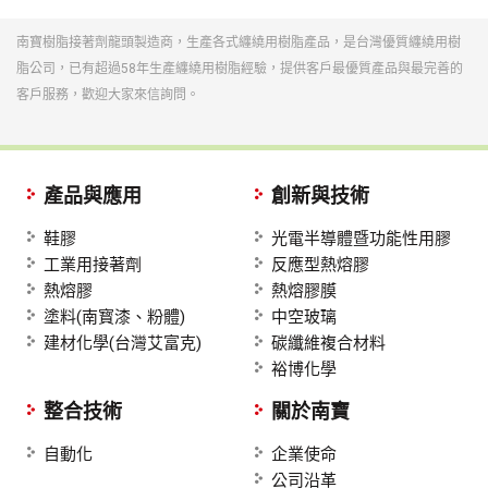
南寶樹脂接著劑龍頭製造商，生產各式纏繞用樹脂產品，是台灣優質纏繞用樹
脂公司，已有超過58年生產纏繞用樹脂經驗，提供客戶最優質產品與最完善的
客戶服務，歡迎大家來信詢問。
產品與應用
創新與技術
鞋膠
光電半導體暨功能性用膠
工業用接著劑
反應型熱熔膠
熱熔膠
熱熔膠膜
塗料(南寳漆、粉體)
中空玻璃
建材化學(台灣艾富克)
碳纖維複合材料
裕博化學
整合技術
關於南寶
自動化
企業使命
公司沿革