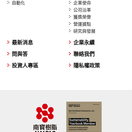
自動化
企業使命
公司沿革
獲獎榮譽
營運據點
研究與發展
最新消息
企業永續
問與答
聯絡我們
投資人專區
隱私權政策