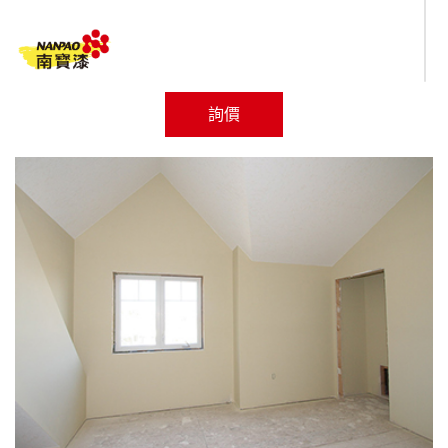
詢價
南寳漆