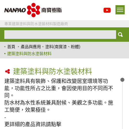
專業建築塗料與防水塗裝材料製造廠商
首頁
產品與應用
塗料(南寳漆、粉體)
建築塗料與防水塗裝材料
建築塗料與防水塗裝材料
建築塗料具有裝飾、保護和改變居室環境等功
能，功能性所占之比重，會因使用目的不同而不
同。
防水材為水性系統兼具耐候、美觀之多功能。施
工簡便，效果極佳。
-
更詳細的產品資訊請點擊