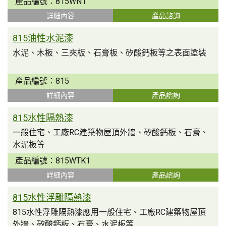
產品編號：
815WN1
詳細內容
產品諮詢
815油性水泥漆
水泥、木板、三夾板、石膏板、矽酸鈣板等之表面塗裝
產品編號：
815
詳細內容
產品諮詢
815水性隔熱漆
一般住宅、工廠RC建築物屋頂外牆、矽酸鈣板、石膏、
水泥板等
產品編號：
815WTK1
詳細內容
產品諮詢
815水性浮雕隔熱漆
815水性浮雕隔熱漆應用一般住宅、工廠RC建築物屋頂
外牆、矽酸鈣板、石膏、水泥板等