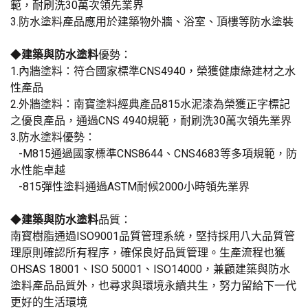
範，耐刷洗30萬次領先業界
3.防水塗料產品應用於建築物外牆、浴室、頂樓等防水塗裝
◆
建築與防水塗料
優勢：
1.內牆塗料：符合國家標準CNS4940，榮獲健康綠建材之水
性產品
2.外牆塗料：南寶塗料經典產品815水泥漆為榮獲正字標記
之優良產品，通過CNS 4940規範，耐刷洗30萬次領先業界
3.防水塗料優勢：
-M815通過國家標準CNS8644、CNS4683等多項規範，防
水性能卓越
-815彈性塗料通過ASTM耐候2000小時領先業界
◆
建築與防水塗料
品質：
南寳樹脂通過ISO9001品質管理系統，堅持採用八大品質管
理原則確認所有程序，確保良好品質管理。生產流程也獲
OHSAS 18001、ISO 50001、ISO14000，兼顧建築與防水
塗料產品品質外，也尋求與環境永續共生，努力留給下一代
更好的生活環境