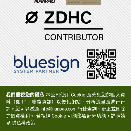
電話：(06)7965888
傳真：(06)7950079
我們重視您的隱私
本公司使用 Cookie 及蒐集您的個人資
地址：
723 台南市西港區中山路519號
料（如 IP、聯絡資訊）以優化網站、分析流量及進行行
Email：
info@nanpao.com
銷。您可以透過 info@nanpao.com 行使查詢、更正或刪除
等個資權利。 若拒絕 Cookie 可能影響部分功能，詳情請
見
隱私權政策
Copyright © 2017 NANPAO RESINS CHEMICAL GROUP All