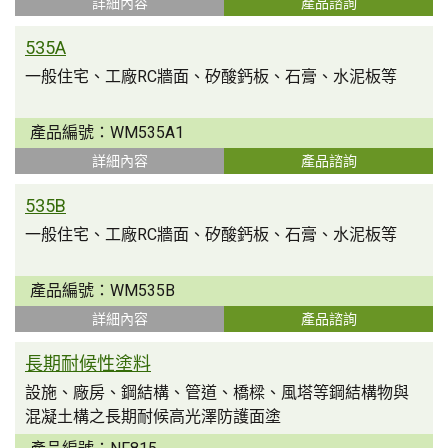
詳細內容
產品諮詢
535A
一般住宅、工廠RC牆面、矽酸鈣板、石膏、水泥板等
產品編號：
WM535A1
詳細內容
產品諮詢
535B
一般住宅、工廠RC牆面、矽酸鈣板、石膏、水泥板等
產品編號：
WM535B
詳細內容
產品諮詢
長期耐候性塗料
設施、廠房、鋼結構、管道、橋樑、風塔等鋼結構物與
混凝土構之長期耐候高光澤防護面塗