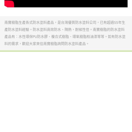
南寶樹脂生產各式
防水塗料
產品，是台灣優質防水塗料公司，已有超過55年生
產防水塗料經驗。防水塗料高效防水、隔熱，耐候性佳。南寶樹脂的防水塗料
產品有：
水性環保PU防水膠
、
複合式樹脂
、環氧樹脂柏油漆等等。如有防水塗
料的需求，歡迎大家來信南寶樹脂詢問防水塗料產品。
鞋膠
光電半導體暨功能性用膠
工業用接著劑
反應型熱熔膠
熱熔膠
熱熔膠膜
塗料(南寳漆、粉體)
中空玻璃
建材化學(台灣艾富克)
碳纖維複合材料
裕博化學