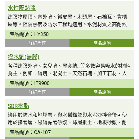
水性隔熱漆
建築物屋頂、內外牆、鐵皮屋、木頭屋、石棉瓦、貨櫃
屋等。阻隔熱度及防水工程均適用。水泥材質之高耐候
及阻...
產品編號：
HY350
詳細內容
產品諮詢
撥水劑(無膜)
各種建築外牆、女兒牆、屋突牆…等多數容易吸水的材料
為主，例如：磚塊、混凝土、天然石塊、加工石材、人
行...
產品編號：
IT9900
詳細內容
產品諮詢
SBR樹脂
適用於防水和地坪層，與水稀釋並與水泥沙拌合後可使
用於接著層、磁磚黏著砂漿、薄層批土、地板砂漿、耐
膜面...
產品編號：
CA-107