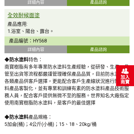
詳細內容
產品諮詢
全效耐候面塗
產品應用:
1.浴室、陽台、露台。
2.屋頂(平面/斜面)。
產品編號：
HY568
3.樓層縫、女兒牆。
詳細內容
產品諮詢
4.適用於壓克力...
◆
防水塗料
特色：
南寶樹脂有多年專業防水塗料生產經驗，從研發、生產、品
管至出貨等流程都嚴謹管理確保產品品質，目前防水塗料有
加入
各類產品供客戶選擇，更能配合客戶生產線狀況進行防水塗
南寶
料產品客製化，並有專業和訓練有素的防水塗料產品技術服
務人員，配合客戶提供無微不至的服務。世界知名大廠指定
使用南寳樹脂防水塗料，是客戶的最佳選擇
◆
防水塗料
產品規格：
5加侖(桶)；4公斤(小桶)；15、18、20kg/桶