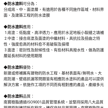
◆
防水塗料
可分為：
分成底、中、面塗層，有適用於各種不同施作區域、材料界
面、及建築工程的防水塗膜
◆
防水塗料
應用：
1.底塗：低黏度、高滲透力，應用於水泥地板小裂縫之填補
2.中塗：接合底塗及面塗的中繼材料，具抗拉及扭曲之特
性，強度愈高的材料愈不易破裂及損壞
3.面塗：密封性及耐候性佳、有些材料具撥水性，做為防護
層延長材料的使用期限
◆
防水塗料
優勢：
新建或修補舊有建物的防水工程、基材表面有/無明水、大
底防潮、壁癌抓漏等問題皆有相應防水塗料的產品可以提供
解決方案，依施作工項的不同而有相對應的產品，產線多元
◆
防水塗料
品質：
南寳樹脂通過ISO9001品質管理系統，並堅持採用八大品質
管理原則確認所有程序，確保良好品質管理。南寳樹脂防水