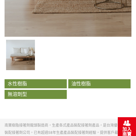
水性樹脂
油性樹脂
無溶劑型
南寶樹脂接著劑龍頭製造商，生產各式產品裝配接著劑產品，是台灣優質產品
加入
裝配接著劑公司，已有超過58年生產產品裝配接著劑經驗，提供客戶最優質產
南寶