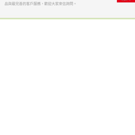
品與最完善的客戶服務，歡迎大家來信詢問。
鞋膠
光電半導體暨功能性用膠
工業用接著劑
反應型熱熔膠
熱熔膠
熱熔膠膜
塗料(南寳漆、粉體)
中空玻璃
建材化學(台灣艾富克)
碳纖維複合材料
裕博化學
自動化
企業使命
公司沿革
獲獎榮譽
營運據點
研究與發展