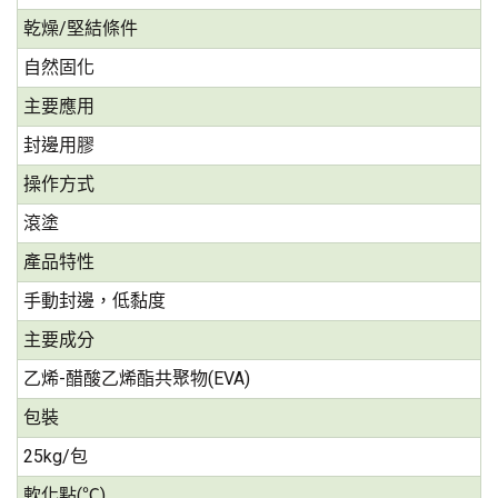
乾燥/堅結條件
自然固化
主要應用
封邊用膠
操作方式
滾塗
產品特性
手動封邊，低黏度
主要成分
乙烯-醋酸乙烯酯共聚物(EVA)
包裝
25kg/包
軟化點(℃)