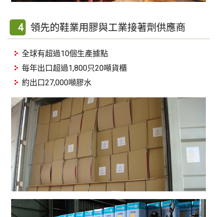
4
領先的鞋業用膠與工業接著劑供應商
全球有超過10個生產據點
每年出口超過1,800只20噸貨櫃
約出口27,000噸膠水