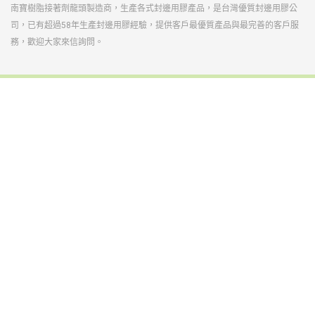
南寶樹脂接著劑龍頭製造商，生產各式封邊用膠產品，是台灣優質封邊用膠公
司，已有超過58年生產封邊用膠經驗，提供客戶最優質產品與最完善的客戶服
務，歡迎大家來信詢問。
鞋膠
光電半導體暨功能性用膠
工業用接著劑
反應型熱熔膠
熱熔膠
熱熔膠膜
塗料(南寳漆、粉體)
中空玻璃
建材化學(台灣艾富克)
碳纖維複合材料
裕博化學
自動化
企業使命
公司沿革
獲獎榮譽