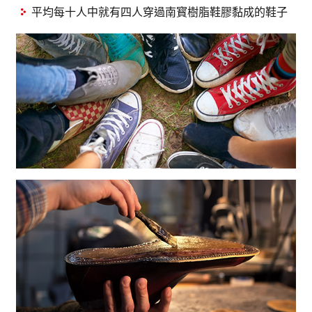
平均每十人中就有四人穿過南寳樹脂鞋膠黏成的鞋子