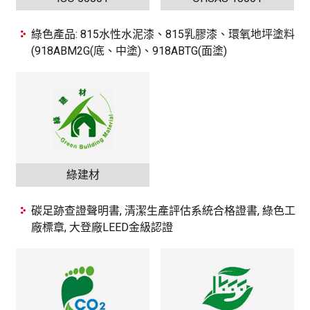
綠色產品: 815水性水泥漆、815乳膠漆、環氧地坪塗料
(918ABM2G(底、中塗)、918ABTG(面塗)
綠建材
碳足跡查證聲明書, 清潔生產評估系統合格證書, 綠色工
廠標章, 大登廠LEED金級認證