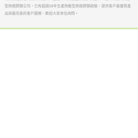
型熱熔膠膜公司，已有超過58年生產熱壓型熱熔膠膜經驗，提供客戶最優質產
品與最完善的客戶服務，歡迎大家來信詢問。
鞋膠
光電半導體暨功能性用膠
工業用接著劑
反應型熱熔膠
熱熔膠
熱熔膠膜
塗料(南寳漆、粉體)
中空玻璃
建材化學(台灣艾富克)
碳纖維複合材料
裕博化學
自動化
企業使命
公司沿革
獲獎榮譽
營運據點