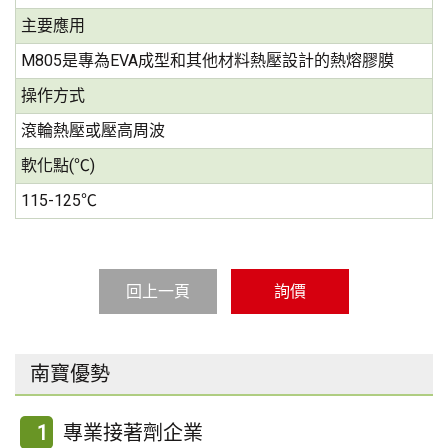
主要應用
M805是專為EVA成型和其他材料熱壓設計的熱熔膠膜
操作方式
滾輪熱壓或壓高周波
軟化點(℃)
115-125℃
回上一頁
詢價
南寶優勢
1
專業接著劑企業