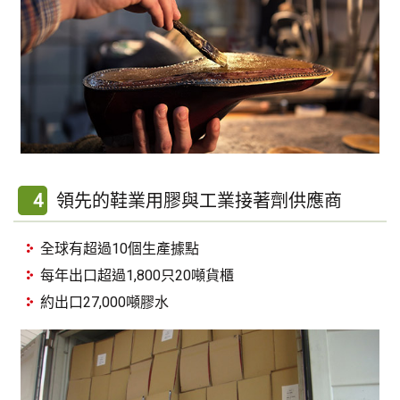
4
領先的鞋業用膠與工業接著劑供應商
全球有超過10個生產據點
每年出口超過1,800只20噸貨櫃
約出口27,000噸膠水