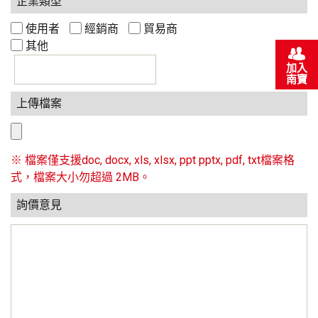
企業類型
使用者
經銷商
貿易商
其他
加入
南寶
上傳檔案
※ 檔案僅支援doc, docx, xls, xlsx, ppt pptx, pdf, txt檔案格
式，檔案大小勿超過 2MB。
詢價意見