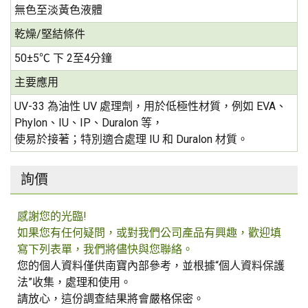
無色至淡黃色液體
乾燥/堅結條件
50±5℃ 下 2至4分鐘
主要應用
UV-33 為油性 UV 處理劑，用於低極性材質，例如 EVA、
Phylon、IU、IP、Duralon 等，
使易於接著；特別適合處理 IU 和 Duralon 材質。
詢價
感謝您的光臨!
如果您有任何疑問，或對我們公司產品有興趣，歡迎填
寫下列表單，我們將儘快與您聯絡。
您的個人資料僅供南寶內部參考，並根據“個人資料保護
法”收集，處理和使用。
請放心，這份調查結果將會嚴格保密。