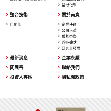
裕博化學
整合技術
關於南寶
自動化
企業使命
公司沿革
獲獎榮譽
營運據點
研究與發展
最新消息
企業永續
問與答
聯絡我們
投資人專區
隱私權政策