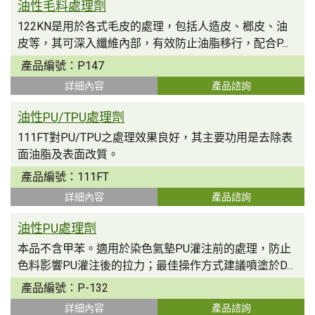
油性毛料處理劑
122KN是用於各式毛皮的處理，包括人造皮、榔皮、油
皮等，其可深入纖維內部，有效防止油脂移行，配合P...
產品編號：
P147
詳細內容
產品諮詢
油性PU/TPU處理劑
111FT對PU/TPU之處理效果良好，其主要功用是去除表
面油脂及表面改質。
產品編號：
111FT
詳細內容
產品諮詢
油性PU處理劑
本品不含甲苯。適用於染色氣墊PU灌注前的處理，防止
色料影響PU灌注後的拉力；最佳操作方式建議噴塗於D...
產品編號：
P-132
詳細內容
產品諮詢