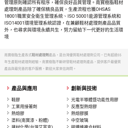
管理原則確認所有程序，確保良好品質管理。南寳樹脂鞋材
處理劑產品除了確保精良品質，生產流程也獲OHSAS
18001職業安全衛生管理系統、ISO 50001能源管理系統和
ISO14001環境管理系統認證，在兼顧鞋材處理劑產品品質
外，也尋求與環境永續共生，努力留給下一代更好的生活環
境
南寶樹脂生產各式
鞋材處理劑
產品，是台灣優質鞋材處理劑公司，已有超過55
年生產鞋材處理劑經驗。南寶樹脂不斷研發
鞋材處理劑
產品，提供客戶最優質
產品與最完善的客戶服務，歡迎大家來信詢問。
產品與應用
創新與技術
鞋膠
光電半導體暨功能性用膠
工業用接著劑
反應型熱熔膠
熱熔膠
熱熔膠膜
塗料(南寳漆、粉體)
中空玻璃
建材化學(台灣艾富克)
碳纖維複合材料