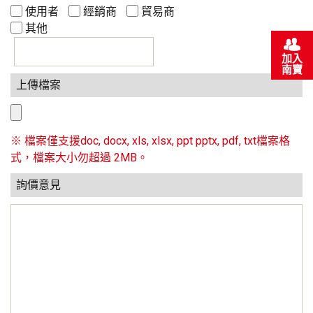
使用者
經銷商
貿易商
其他
加入
南寶
上傳檔案
※ 檔案僅支援doc, docx, xls, xlsx, ppt pptx, pdf, txt檔案格
式，檔案大小勿超過 2MB。
詢價意見