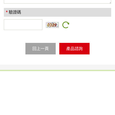
*
驗證碼
回上一頁
鞋膠
光電半導體暨功能性用膠
工業用接著劑
反應型熱熔膠
熱熔膠
熱熔膠膜
塗料(南寳漆、粉體)
中空玻璃