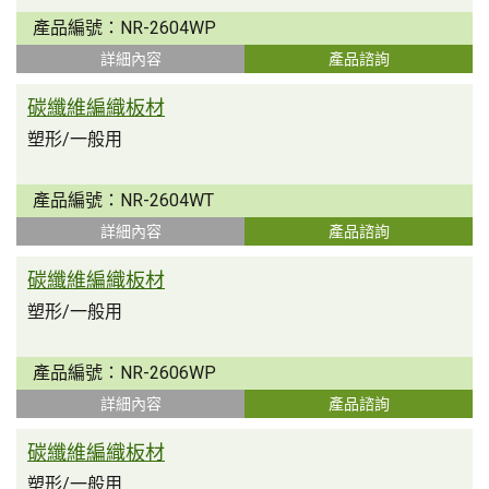
產品編號：
NR-2604WP
詳細內容
產品諮詢
碳纖維編織板材
塑形/一般用
產品編號：
NR-2604WT
詳細內容
產品諮詢
碳纖維編織板材
塑形/一般用
產品編號：
NR-2606WP
詳細內容
產品諮詢
碳纖維編織板材
塑形/一般用