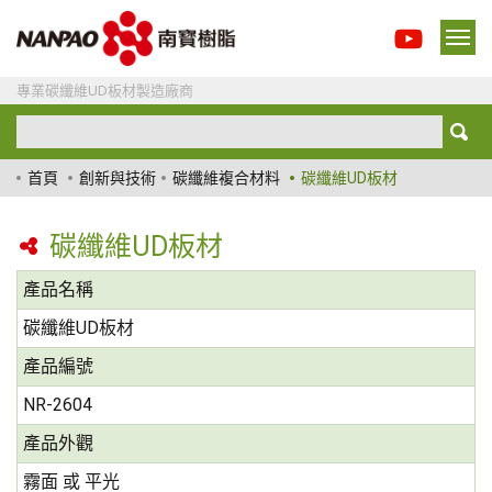
專業碳纖維UD板材製造廠商
首頁
創新與技術
碳纖維複合材料
碳纖維UD板材
碳纖維UD板材
產品名稱
碳纖維UD板材
產品編號
NR-2604
產品外觀
霧面 或 平光