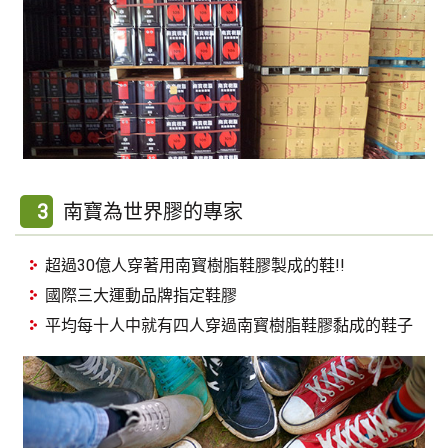
3
南寶為世界膠的專家
超過30億人穿著用南寳樹脂鞋膠製成的鞋!!
國際三大運動品牌指定鞋膠
平均每十人中就有四人穿過南寳樹脂鞋膠黏成的鞋子