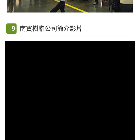
9
南寳樹脂公司簡介影片