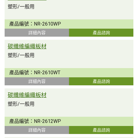
塑形/一般用
產品編號：
NR-2610WP
詳細內容
產品諮詢
碳纖維編織板材
塑形/一般用
產品編號：
NR-2610WT
詳細內容
產品諮詢
碳纖維編織板材
塑形/一般用
產品編號：
NR-2612WP
詳細內容
產品諮詢