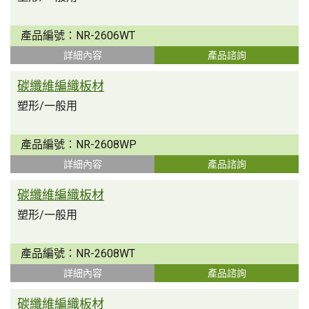
產品編號：
NR-2606WT
詳細內容
產品諮詢
碳纖維編織板材
塑形/一般用
產品編號：
NR-2608WP
詳細內容
產品諮詢
碳纖維編織板材
塑形/一般用
產品編號：
NR-2608WT
詳細內容
產品諮詢
碳纖維編織板材