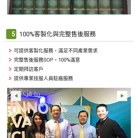
5
100%客製化與完整售後服務
可提供客製化服務，滿足不同產業需求
完整售後服務SOP，100%滿意
定期拜訪客戶
提供專業技服人員駐廠服務