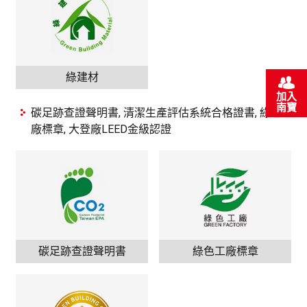
綠建材
加入
南寶
碳足跡查證聲明書, 清潔生產評估系統合格證書, 綠色工
廠標章, 大登廠LEED金級認證
碳足跡查證聲明書
綠色工廠標章