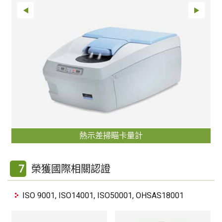
熱示差掃瞄卡量計
7
榮獲國際相關認證
ISO 9001, ISO14001, ISO50001, OHSAS18001