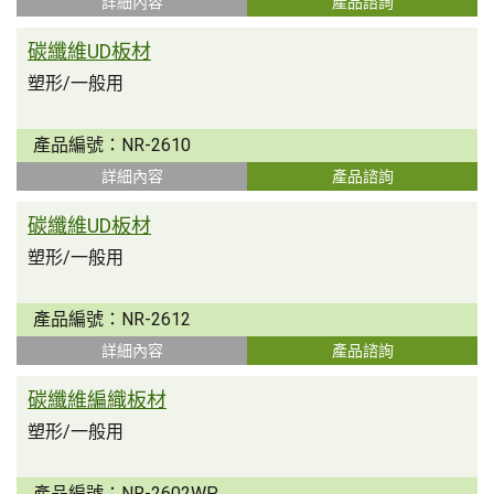
詳細內容
產品諮詢
碳纖維UD板材
塑形/一般用
產品編號：
NR-2610
詳細內容
產品諮詢
碳纖維UD板材
塑形/一般用
產品編號：
NR-2612
詳細內容
產品諮詢
碳纖維編織板材
塑形/一般用
產品編號：
NR-2602WP