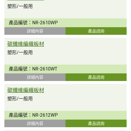
塑形/一般用
產品編號：
NR-2610WP
詳細內容
產品諮詢
碳纖維編織板材
塑形/一般用
產品編號：
NR-2610WT
詳細內容
產品諮詢
碳纖維編織板材
塑形/一般用
產品編號：
NR-2612WP
詳細內容
產品諮詢