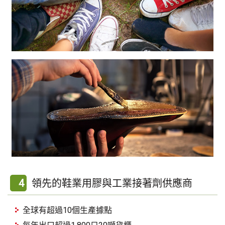
4
領先的鞋業用膠與工業接著劑供應商
全球有超過10個生產據點