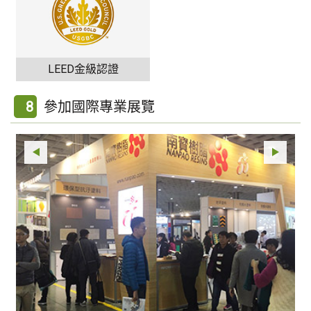
LEED金級認證
8
參加國際專業展覽