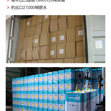
每年出口超過1,800只20噸貨櫃
約出口27,000噸膠水