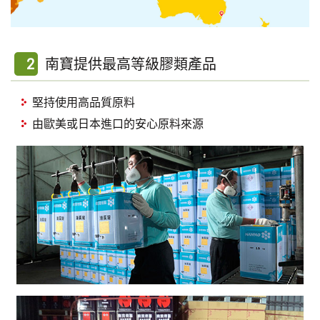
2
南寶提供最高等級膠類產品
堅持使用高品質原料
由歐美或日本進口的安心原料來源