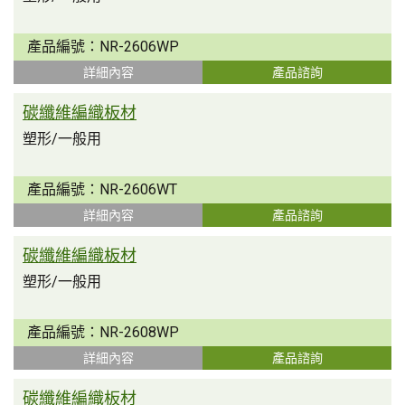
產品編號：
NR-2606WP
詳細內容
產品諮詢
碳纖維編織板材
塑形/一般用
產品編號：
NR-2606WT
詳細內容
產品諮詢
碳纖維編織板材
塑形/一般用
產品編號：
NR-2608WP
詳細內容
產品諮詢
碳纖維編織板材