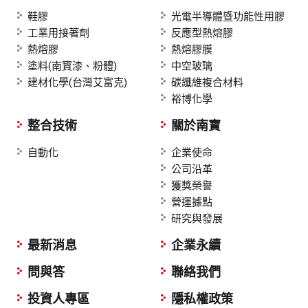
鞋膠
光電半導體暨功能性用膠
工業用接著劑
反應型熱熔膠
熱熔膠
熱熔膠膜
塗料(南寳漆、粉體)
中空玻璃
建材化學(台灣艾富克)
碳纖維複合材料
裕博化學
整合技術
關於南寶
自動化
企業使命
公司沿革
獲獎榮譽
營運據點
研究與發展
最新消息
企業永續
問與答
聯絡我們
投資人專區
隱私權政策