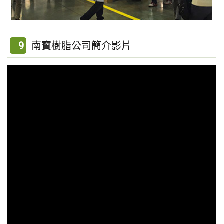
9
南寳樹脂公司簡介影片