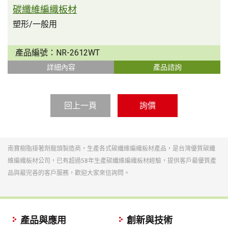
碳纖維編織板材
塑形/一般用
產品編號：
NR-2612WT
詳細內容
產品諮詢
回上一頁
詢價
南寶樹脂接著劑龍頭製造商，生產各式碳纖維編織板材產品，是台灣優質碳纖
維編織板材公司，已有超過58年生產碳纖維編織板材經驗，提供客戶最優質產
品與最完善的客戶服務，歡迎大家來信詢問。
產品與應用
創新與技術