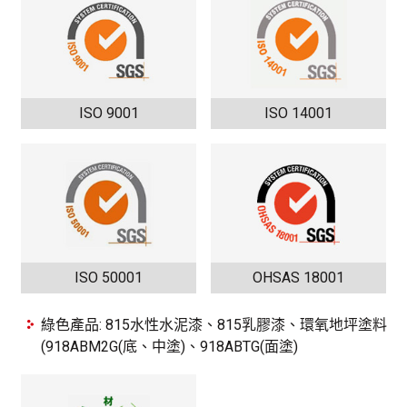
ISO 9001
ISO 14001
ISO 50001
OHSAS 18001
綠色產品: 815水性水泥漆、815乳膠漆、環氧地坪塗料
(918ABM2G(底、中塗)、918ABTG(面塗)