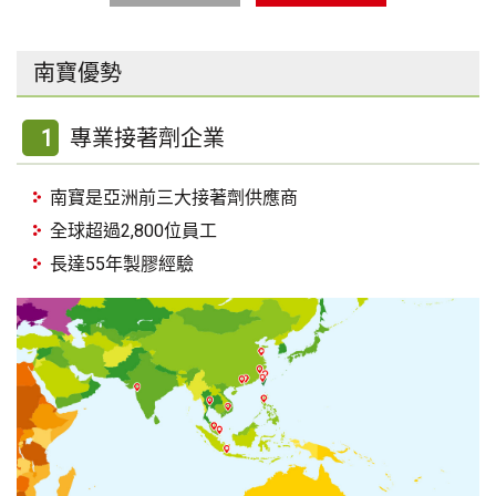
南寶優勢
1
專業接著劑企業
南寶是亞洲前三大接著劑供應商
全球超過2,800位員工
長達55年製膠經驗