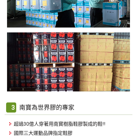
3
南寶為世界膠的專家
超過30億人穿著用南寳樹脂鞋膠製成的鞋!!
國際三大運動品牌指定鞋膠