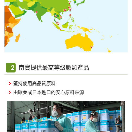
2
南寶提供最高等級膠類產品
堅持使用高品質原料
由歐美或日本進口的安心原料來源