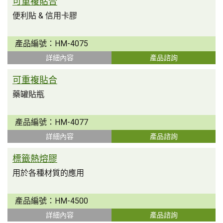
可重複貼合
便利貼 & 信用卡膠
產品編號：
HM-4075
詳細內容
產品諮詢
可重複貼合
藥罐貼瓶
產品編號：
HM-4077
詳細內容
產品諮詢
標籤熱熔膠
用於各種材質的應用
產品編號：
HM-4500
詳細內容
產品諮詢