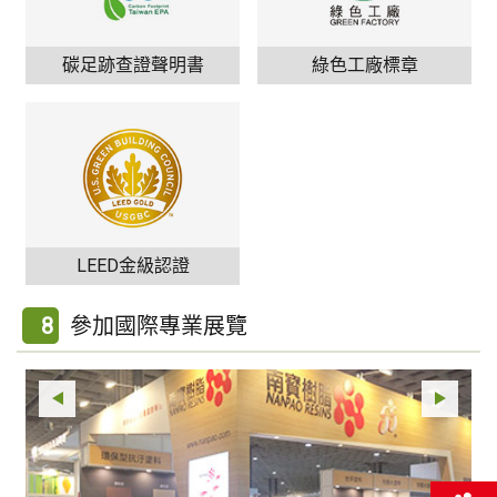
碳足跡查證聲明書
綠色工廠標章
LEED金級認證
8
參加國際專業展覽