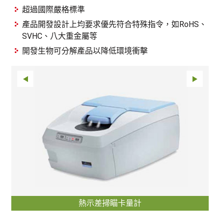
超過國際嚴格標準
產品開發設計上均要求優先符合特殊指令，如RoHS、
SVHC、八大重金屬等
開發生物可分解產品以降低環境衝擊
熱示差掃瞄卡量計