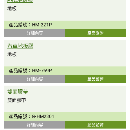
PVC地板膠
地板
產品編號：
HM-221P
詳細內容
產品諮詢
汽車地板膠
地板
產品編號：
HM-769P
詳細內容
產品諮詢
雙面膠帶
雙面膠帶
產品編號：
G-HM2301
詳細內容
產品諮詢