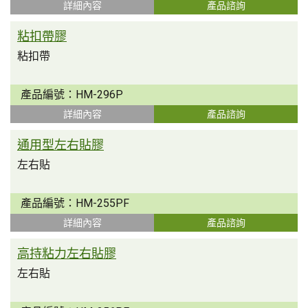
詳細內容
產品諮詢
粘扣帶膠
粘扣帶
產品編號：
HM-296P
詳細內容
產品諮詢
通用型左右貼膠
左右貼
產品編號：
HM-255PF
詳細內容
產品諮詢
高持粘力左右貼膠
左右貼