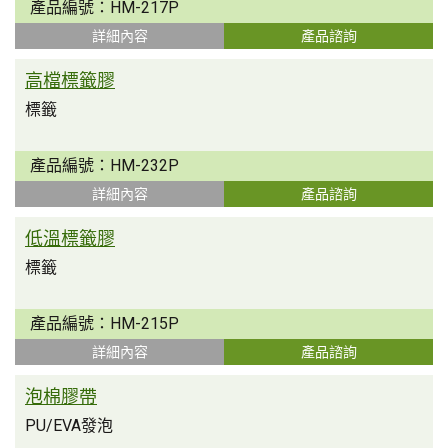
產品編號：
HM-217P
詳細內容
產品諮詢
高檔標籤膠
標籤
產品編號：
HM-232P
詳細內容
產品諮詢
低溫標籤膠
標籤
產品編號：
HM-215P
詳細內容
產品諮詢
泡棉膠帶
PU/EVA發泡