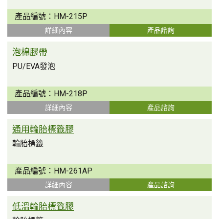
產品編號：
HM-215P
詳細內容
產品諮詢
泡棉膠帶
PU/EVA發泡
產品編號：
HM-218P
詳細內容
產品諮詢
通用輪胎標籤膠
輪胎標籤
產品編號：
HM-261AP
詳細內容
產品諮詢
低溫輪胎標籤膠