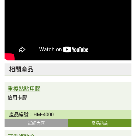
相關產品
重複黏貼用膠
信用卡膠
產品編號：
HM-4000
詳細內容
產品諮詢