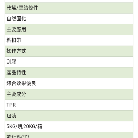
乾燥/堅結條件
自然固化
主要應用
粘扣帶
操作方式
刮膠
產品特性
綜合效果優良
主要成分
TPR
包裝
5KG/塊,20KG/箱
軟化點(℃)