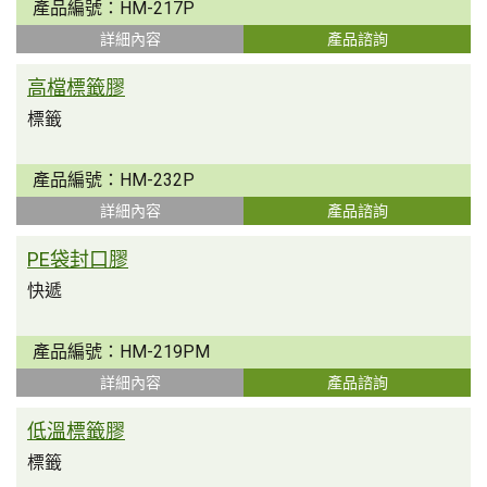
產品編號：
HM-217P
詳細內容
產品諮詢
高檔標籤膠
標籤
產品編號：
HM-232P
詳細內容
產品諮詢
PE袋封口膠
快遞
產品編號：
HM-219PM
詳細內容
產品諮詢
低溫標籤膠
標籤