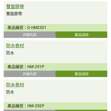
雙面膠帶
雙面膠帶
產品編號：
G-HM2301
詳細內容
產品諮詢
防水卷材
防水
產品編號：
HM-291P
詳細內容
產品諮詢
防水卷材
防水
產品編號：
HM-292P