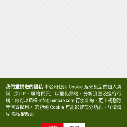
我們重視您的隱私
本公司使用 Cookie 及蒐集您的個人資
料（如 IP、聯絡資訊）以優化網站、分析流量及進行行
銷。您可以透過 info@nanpao.com 行使查詢、更正或刪除
等個資權利。 若拒絕 Cookie 可能影響部分功能，詳情請
見
隱私權政策
Copyright © 2017 NANPAO RESINS CHEMICAL GROUP All
Rights Reserved.