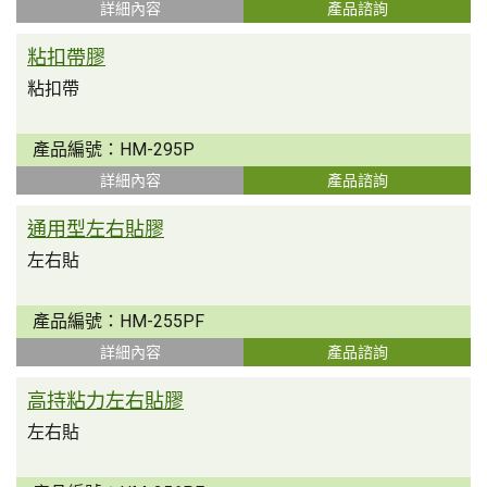
詳細內容
產品諮詢
粘扣帶膠
粘扣帶
產品編號：
HM-295P
詳細內容
產品諮詢
通用型左右貼膠
左右貼
產品編號：
HM-255PF
詳細內容
產品諮詢
高持粘力左右貼膠
左右貼