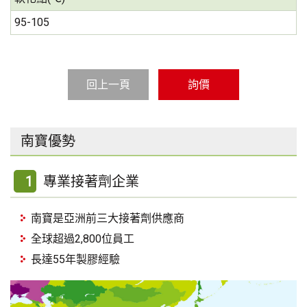
95-105
回上一頁
詢價
南寶優勢
1
專業接著劑企業
南寶是亞洲前三大接著劑供應商
全球超過2,800位員工
長達55年製膠經驗