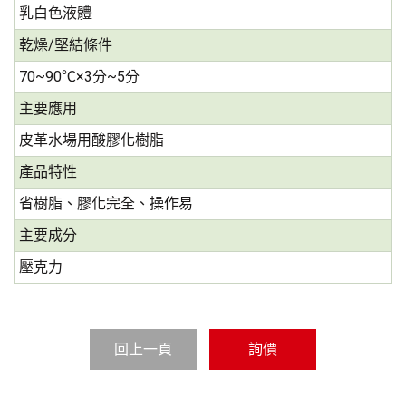
乳白色液體
乾燥/堅結條件
70~90℃×3分~5分
主要應用
皮革水場用酸膠化樹脂
產品特性
省樹脂、膠化完全、操作易
主要成分
壓克力
回上一頁
詢價