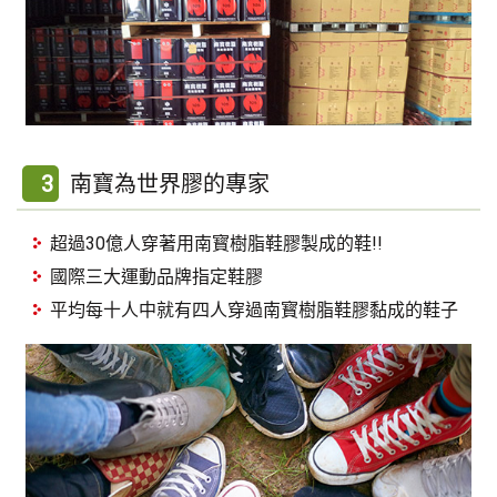
3
南寶為世界膠的專家
超過30億人穿著用南寳樹脂鞋膠製成的鞋!!
國際三大運動品牌指定鞋膠
平均每十人中就有四人穿過南寳樹脂鞋膠黏成的鞋子