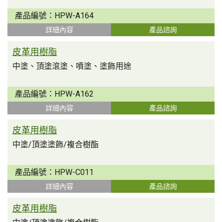
產品編號：
HPW-A164
詳細內容
產品諮詢
皮革用樹脂
中塗、頂塗滾塗、噴塗、塗飾用途
產品編號：
HPW-A162
詳細內容
產品諮詢
皮革用樹脂
中塗/頂塗塗飾/複合樹酯
產品編號：
HPW-C011
詳細內容
產品諮詢
皮革用樹脂