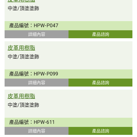
中塗/頂塗塗飾
產品編號：
HPW-P047
詳細內容
產品諮詢
皮革用樹脂
中塗/頂塗塗飾
產品編號：
HPW-P099
詳細內容
產品諮詢
皮革用樹脂
中塗/頂塗塗飾
產品編號：
HPW-611
詳細內容
產品諮詢