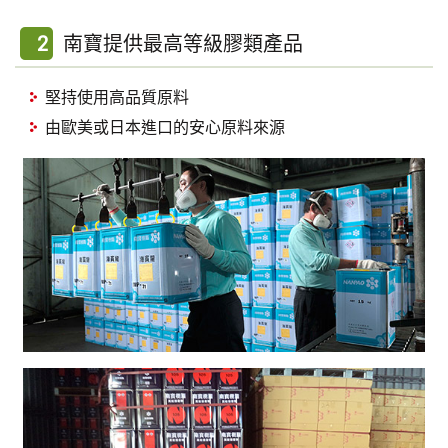
2
南寶提供最高等級膠類產品
堅持使用高品質原料
由歐美或日本進口的安心原料來源