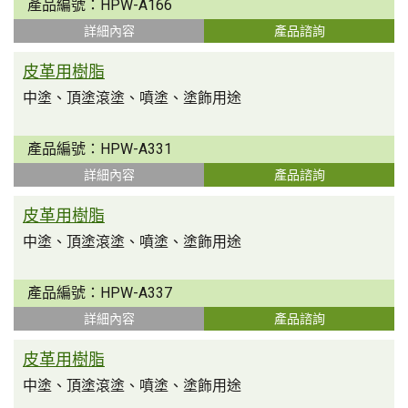
產品編號：
HPW-A166
詳細內容
產品諮詢
皮革用樹脂
中塗、頂塗滾塗、噴塗、塗飾用途
產品編號：
HPW-A331
詳細內容
產品諮詢
皮革用樹脂
中塗、頂塗滾塗、噴塗、塗飾用途
產品編號：
HPW-A337
詳細內容
產品諮詢
皮革用樹脂
中塗、頂塗滾塗、噴塗、塗飾用途