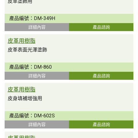
皮革塗飾用
產品編號：
DM-349H
詳細內容
產品諮詢
皮革用樹脂
皮革表面光澤塗飾
產品編號：
DM-860
詳細內容
產品諮詢
皮革用樹脂
皮身填補增強用
產品編號：
DM-602S
詳細內容
產品諮詢