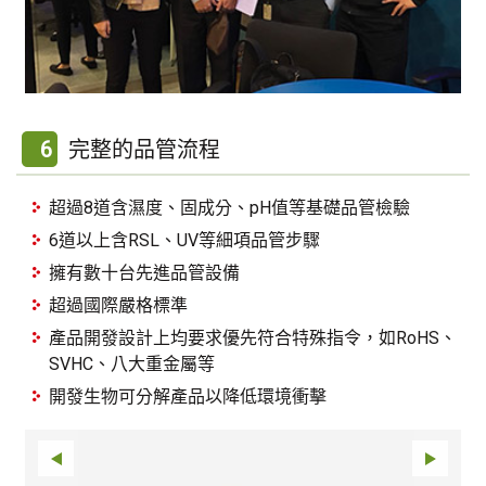
6
完整的品管流程
超過8道含濕度、固成分、pH值等基礎品管檢驗
6道以上含RSL、UV等細項品管步驟
擁有數十台先進品管設備
超過國際嚴格標準
產品開發設計上均要求優先符合特殊指令，如RoHS、
SVHC、八大重金屬等
開發生物可分解產品以降低環境衝擊