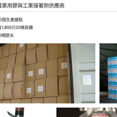
鞋業用膠與工業接著劑供應商
0個生產據點
,800只20噸貨櫃
00噸膠水