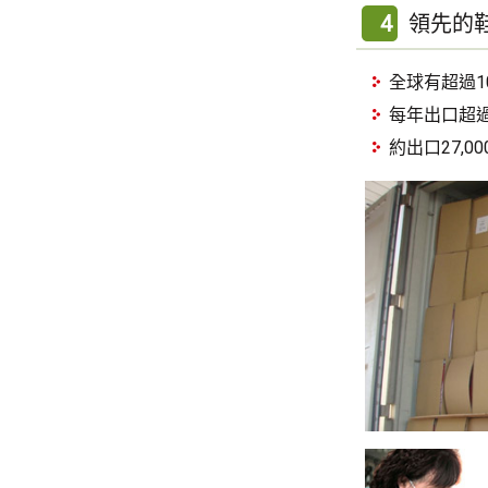
4
領先的
全球有超過1
每年出口超過1
約出口27,0