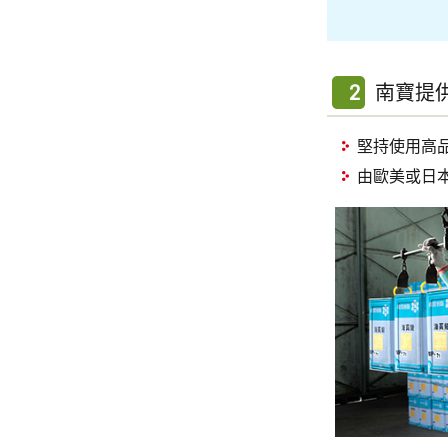
2
南寶提
堅持使用高
由歐美或日