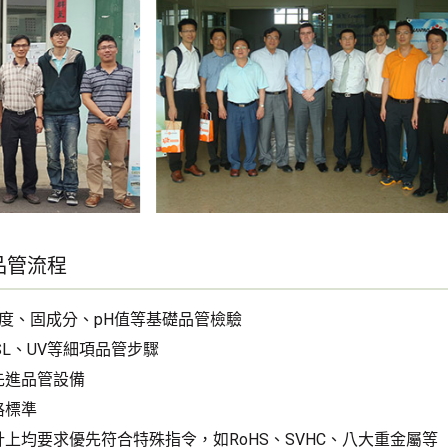
品管流程
濕度、固成分、pH值等基礎品管檢驗
SL、UV等細項品管步驟
先進品管設備
格標準
上均要求優先符合特殊指令，如RoHS、SVHC、八大重金屬等