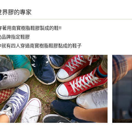
世界膠的專家
穿著用南寳樹脂鞋膠製成的鞋!!
動品牌指定鞋膠
中就有四人穿過南寳樹脂鞋膠黏成的鞋子