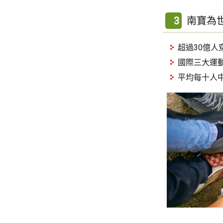
3
南寶為
超過30億人
國際三大運
平均每十人