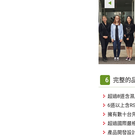
6
完整的
超過8道含
6道以上含R
擁有數十台
超過國際嚴
產品開發設計