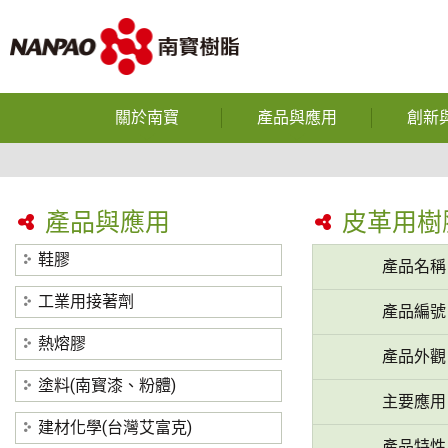
關於南寶
產品與應用
創新
企業使命
鞋膠
光電半導體
公司沿革
工業用接著劑
產品與應用
皮革用樹
反應型
獲獎榮譽
熱熔膠
鞋膠
產品名稱
熱熔
營運據點
塗料(南寳漆、粉體)
工業用接著劑
產品編號
中空
研究與發展
建材化學(台灣艾富克)
熱熔膠
產品外觀
碳纖維
隱私權政策
塗料(南寳漆、粉體)
主要應用
裕博
建材化學(台灣艾富克)
產品特性