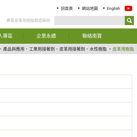
回首頁
網站地圖
English
專業皮革用樹脂製造廠商
人專區
企業永續
聯絡南寶
務資訊
報告書下載
聯絡我們
產品與應用
工業用接著劑
皮革用接著劑
水性樹脂
皮革用樹脂
司年報
經營階層聲明
服務據點
東專欄
ESG關鍵績效指標
司治理
永續治理
大訊息
創新與服務
責任化學品管理
環境