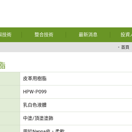
與技術
整合技術
最新消息
投資
暨功能性用
自動化
公司相關報導
財
首頁
膠
特殊獎項
公
脂
熱熔膠
財務資訊
股
皮革用樹脂
膠膜
展覽訊息
公
HPW-P099
玻璃
問與答
重
乳白色液體
複合材料
中塗/頂塗塗飾
化學
用於Nappa皮，柔軟