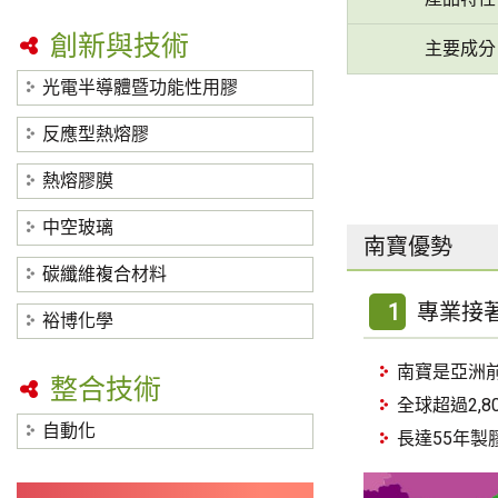
創新與技術
主要成分
光電半導體暨功能性用膠
反應型熱熔膠
熱熔膠膜
中空玻璃
南寶優勢
碳纖維複合材料
1
專業接
裕博化學
南寶是亞洲
整合技術
全球超過2,8
自動化
長達55年製