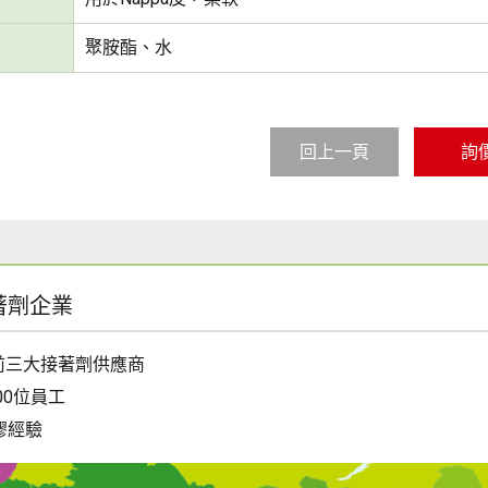
聚胺酯、水
回上一頁
詢
著劑企業
前三大接著劑供應商
00位員工
膠經驗