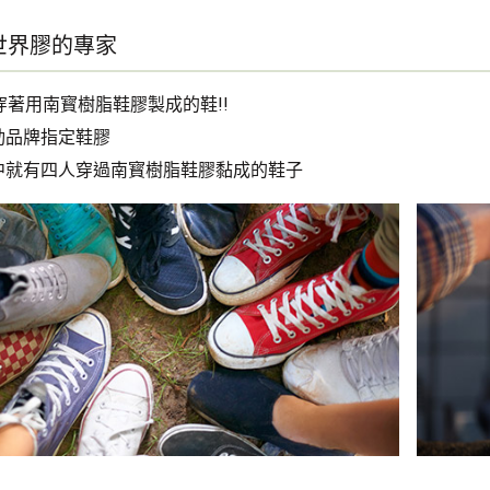
世界膠的專家
穿著用南寳樹脂鞋膠製成的鞋!!
動品牌指定鞋膠
中就有四人穿過南寳樹脂鞋膠黏成的鞋子