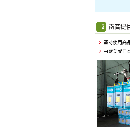
2
南寶提
堅持使用高
由歐美或日