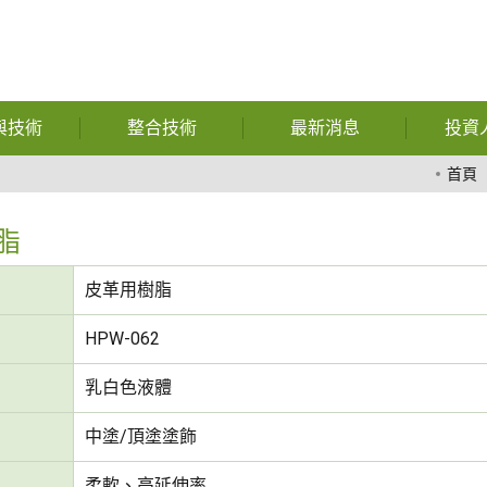
與技術
整合技術
最新消息
投資
暨功能性用
自動化
公司相關報導
財
首頁
膠
特殊獎項
公
脂
熱熔膠
財務資訊
股
皮革用樹脂
膠膜
展覽訊息
公
HPW-062
玻璃
問與答
重
乳白色液體
複合材料
中塗/頂塗塗飾
化學
柔軟、高延伸率