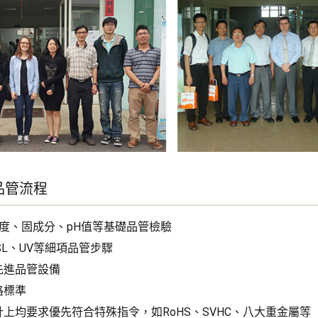
品管流程
濕度、固成分、pH值等基礎品管檢驗
SL、UV等細項品管步驟
先進品管設備
格標準
上均要求優先符合特殊指令，如RoHS、SVHC、八大重金屬等