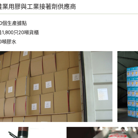
鞋業用膠與工業接著劑供應商
0個生產據點
,800只20噸貨櫃
00噸膠水