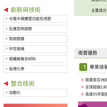
創新與技術
主要成分
光電半導體暨功能性用膠
反應型熱熔膠
熱熔膠膜
中空玻璃
南寶優勢
碳纖維複合材料
1
專業接
裕博化學
南寶是亞洲
整合技術
全球超過2,8
自動化
長達55年製