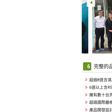
6
完整的
超過8道含
6道以上含R
擁有數十台
超過國際嚴
產品開發設計