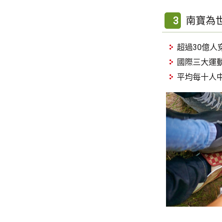
3
南寶為
超過30億人
國際三大運
平均每十人