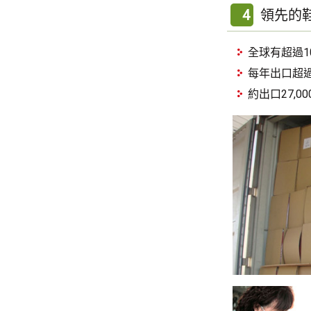
4
領先的
全球有超過1
每年出口超過1
約出口27,0