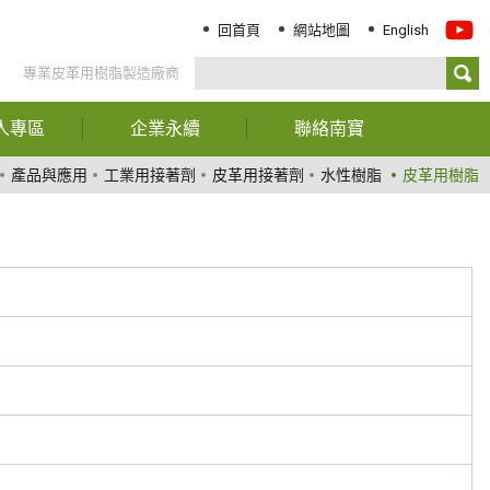
回首頁
網站地圖
English
專業皮革用樹脂製造廠商
人專區
企業永續
聯絡南寶
務資訊
報告書下載
聯絡我們
產品與應用
工業用接著劑
皮革用接著劑
水性樹脂
皮革用樹脂
司年報
經營階層聲明
服務據點
東專欄
ESG關鍵績效指標
司治理
永續治理
大訊息
創新與服務
責任化學品管理
環境