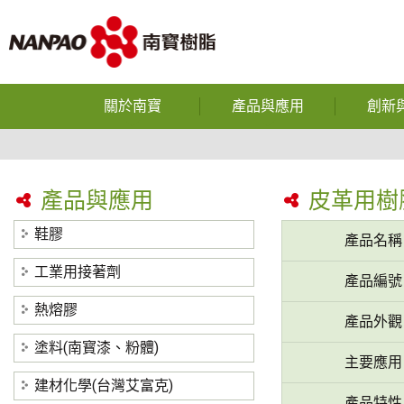
關於南寶
產品與應用
創新
企業使命
鞋膠
光電半導體
公司沿革
工業用接著劑
產品與應用
皮革用樹
反應型
獲獎榮譽
熱熔膠
鞋膠
產品名稱
熱熔
營運據點
塗料(南寳漆、粉體)
工業用接著劑
產品編號
中空
研究與發展
建材化學(台灣艾富克)
熱熔膠
產品外觀
碳纖維
隱私權政策
塗料(南寳漆、粉體)
主要應用
裕博
建材化學(台灣艾富克)
產品特性