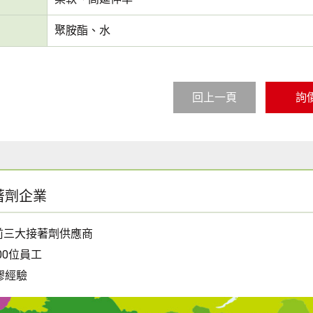
聚胺酯、水
回上一頁
詢
著劑企業
前三大接著劑供應商
00位員工
膠經驗