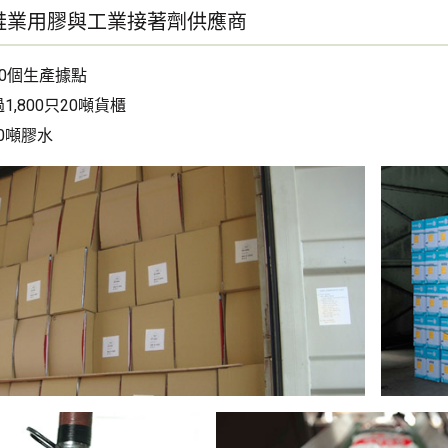
鞋業用膠與工業接著劑供應商
0個生產據點
,800只20噸貨櫃
00噸膠水