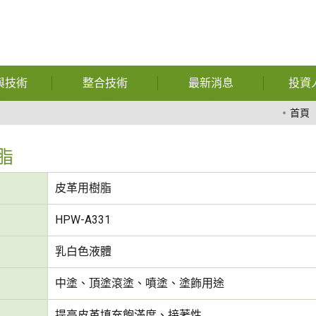
與技術
整合技術
最新消息
投資
暨功能性用
自動化
公司相關報導
財
首頁
膠
特殊獎項
公
脂
熱熔膠
財務資訊
股
皮革用樹脂
膠膜
展覽訊息
公
HPW-A331
玻璃
問與答
重
乳白色液體
複合材料
中塗、頂塗滾塗、噴塗、塗飾用途
化學
提高皮革填充飽滿度、接著性