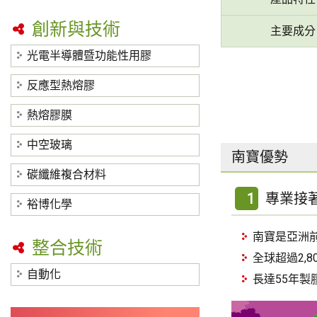
創新與技術
主要成分
光電半導體暨功能性用膠
反應型熱熔膠
熱熔膠膜
中空玻璃
南寶優勢
碳纖維複合材料
1
專業接
裕博化學
南寶是亞洲
整合技術
全球超過2,8
自動化
長達55年製