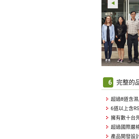
6
完整的
超過8道含
6道以上含R
擁有數十台
超過國際嚴
產品開發設計