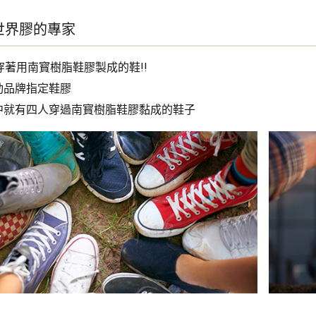
世界膠的專家
穿著用南寳樹脂鞋膠製成的鞋!!
動品牌指定鞋膠
中就有四人穿過南寳樹脂鞋膠黏成的鞋子