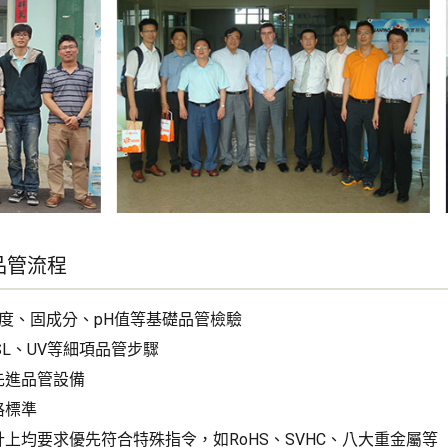
品管流程
濕度、固成分、pH值等基礎品管檢驗
SL、UV等細項品管步驟
先進品管設備
格標準
上均要求優先符合特殊指令，如RoHS、SVHC、八大重金屬等