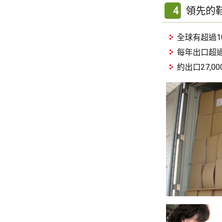
4
領先的
全球有超過1
每年出口超過1
約出口27,0