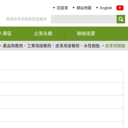
回首頁
網站地圖
English
專業皮革用樹脂製造廠商
人專區
企業永續
聯絡南寶
務資訊
報告書下載
聯絡我們
產品與應用
工業用接著劑
皮革用接著劑
水性樹脂
皮革用樹脂
司年報
經營階層聲明
服務據點
東專欄
ESG關鍵績效指標
司治理
永續治理
大訊息
創新與服務
責任化學品管理
環境