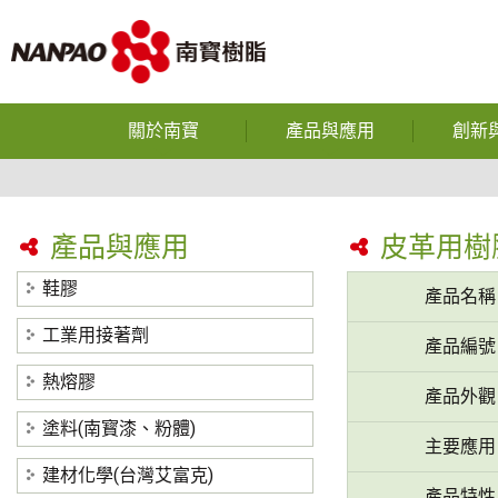
關於南寶
產品與應用
創新
企業使命
鞋膠
光電半導體
公司沿革
工業用接著劑
產品與應用
皮革用樹
反應型
獲獎榮譽
熱熔膠
鞋膠
產品名稱
熱熔
營運據點
塗料(南寳漆、粉體)
工業用接著劑
產品編號
中空
研究與發展
建材化學(台灣艾富克)
熱熔膠
產品外觀
碳纖維
隱私權政策
塗料(南寳漆、粉體)
主要應用
裕博
建材化學(台灣艾富克)
產品特性