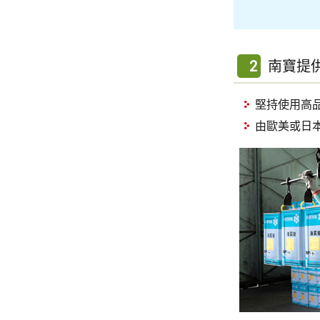
2
南寶提
堅持使用高
由歐美或日