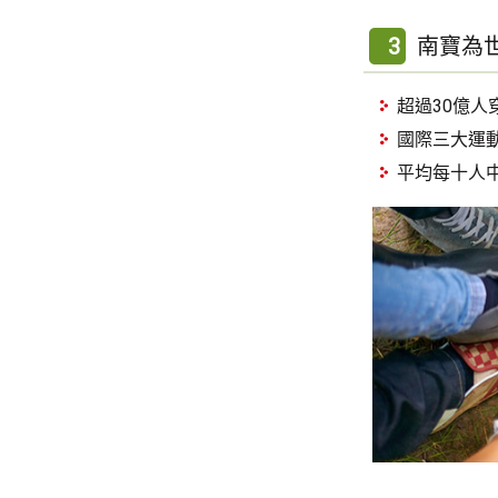
3
南寶為
超過30億人
國際三大運
平均每十人