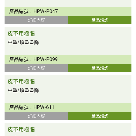
產品編號：
HPW-P047
詳細內容
產品諮詢
皮革用樹脂
中塗/頂塗塗飾
產品編號：
HPW-P099
詳細內容
產品諮詢
皮革用樹脂
中塗/頂塗塗飾
產品編號：
HPW-611
詳細內容
產品諮詢
皮革用樹脂