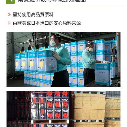
堅持使用高品質原料
由歐美或日本進口的安心原料來源