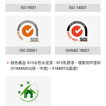
ISO 9001
ISO 14001
ISO 50001
OHSAS 18001
綠色產品: 815水性水泥漆、815乳膠漆、環氧地坪塗料
(918ABM2G(底、中塗)、918ABTG(面塗)