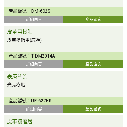
產品編號：
DM-602S
詳細內容
產品諮詢
皮革用樹脂
皮革塗飾用(底塗)
產品編號：
T-DM2014A
詳細內容
產品諮詢
表層塗飾
光亮樹脂
產品編號：
UE-627KR
詳細內容
產品諮詢
皮革接著層