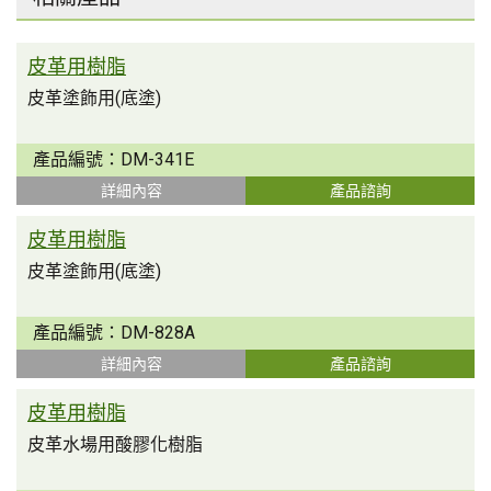
皮革用樹脂
皮革塗飾用(底塗)
產品編號：
DM-341E
詳細內容
產品諮詢
皮革用樹脂
皮革塗飾用(底塗)
產品編號：
DM-828A
詳細內容
產品諮詢
皮革用樹脂
皮革水場用酸膠化樹脂