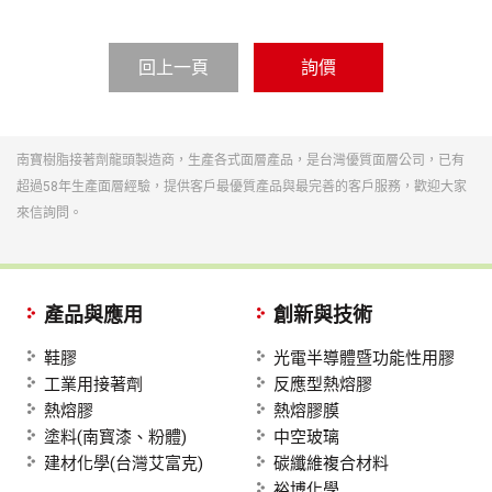
回上一頁
詢價
南寶樹脂接著劑龍頭製造商，生產各式面層產品，是台灣優質面層公司，已有
超過58年生產面層經驗，提供客戶最優質產品與最完善的客戶服務，歡迎大家
來信詢問。
產品與應用
創新與技術
鞋膠
光電半導體暨功能性用膠
工業用接著劑
反應型熱熔膠
熱熔膠
熱熔膠膜
塗料(南寳漆、粉體)
中空玻璃
建材化學(台灣艾富克)
碳纖維複合材料
裕博化學