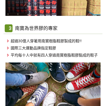
3
南寶為世界膠的專家
超過30億人穿著用南寳樹脂鞋膠製成的鞋!!
國際三大運動品牌指定鞋膠
平均每十人中就有四人穿過南寳樹脂鞋膠黏成的鞋子