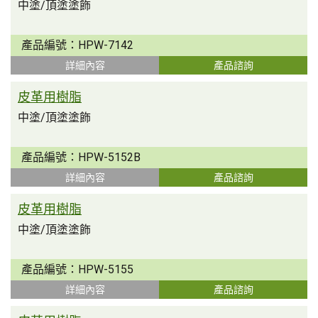
中塗/頂塗塗飾
產品編號：
HPW-7142
詳細內容
產品諮詢
皮革用樹脂
中塗/頂塗塗飾
產品編號：
HPW-5152B
詳細內容
產品諮詢
皮革用樹脂
中塗/頂塗塗飾
產品編號：
HPW-5155
詳細內容
產品諮詢