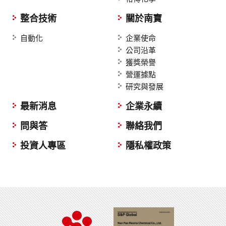
整合技術
關於南寶
自動化
企業使命
公司沿革
獲獎榮譽
營運據點
研究與發展
最新消息
企業永續
問與答
聯絡我們
投資人專區
隱私權政策