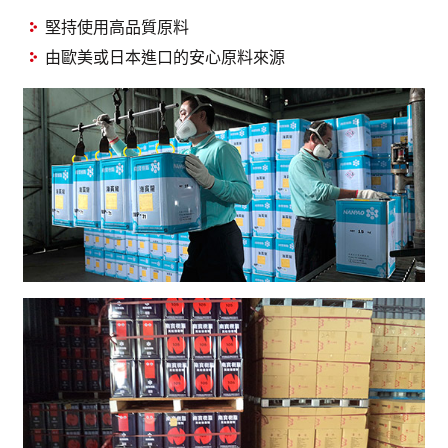
堅持使用高品質原料
由歐美或日本進口的安心原料來源