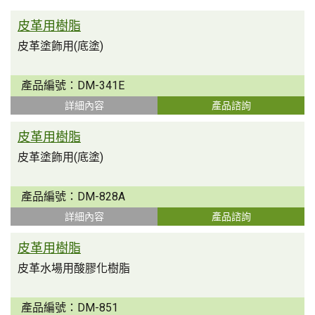
皮革用樹脂
皮革塗飾用(底塗)
產品編號：
DM-341E
詳細內容
產品諮詢
皮革用樹脂
皮革塗飾用(底塗)
產品編號：
DM-828A
詳細內容
產品諮詢
皮革用樹脂
皮革水場用酸膠化樹脂
產品編號：
DM-851