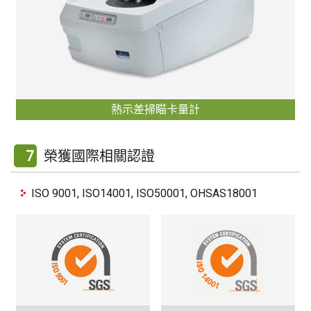
熱示差掃瞄卡量計
7
榮獲國際相關認證
ISO 9001, ISO14001, ISO50001, OHSAS18001