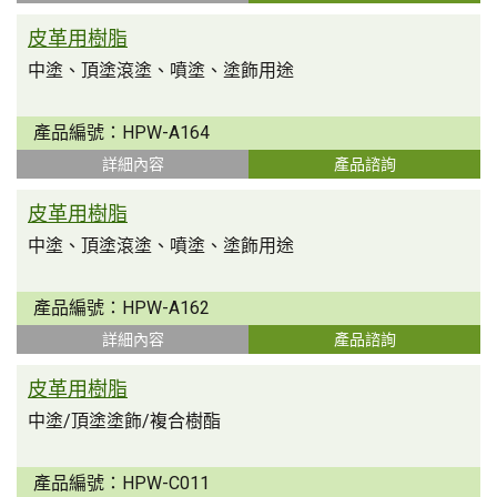
皮革用樹脂
中塗、頂塗滾塗、噴塗、塗飾用途
產品編號：
HPW-A164
詳細內容
產品諮詢
皮革用樹脂
中塗、頂塗滾塗、噴塗、塗飾用途
產品編號：
HPW-A162
詳細內容
產品諮詢
皮革用樹脂
中塗/頂塗塗飾/複合樹酯
產品編號：
HPW-C011