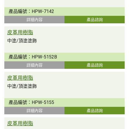
產品編號：
HPW-7142
詳細內容
產品諮詢
皮革用樹脂
中塗/頂塗塗飾
產品編號：
HPW-5152B
詳細內容
產品諮詢
皮革用樹脂
中塗/頂塗塗飾
產品編號：
HPW-5155
詳細內容
產品諮詢
皮革用樹脂