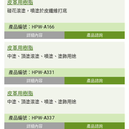
皮革用樹脂
碰花滾塗，噴塗於皮纖維打底
產品編號：
HPW-A166
詳細內容
產品諮詢
皮革用樹脂
中塗、頂塗滾塗、噴塗、塗飾用途
產品編號：
HPW-A331
詳細內容
產品諮詢
皮革用樹脂
中塗、頂塗滾塗、噴塗、塗飾用途
產品編號：
HPW-A337
詳細內容
產品諮詢