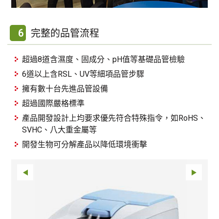
6
完整的品管流程
超過8道含濕度、固成分、pH值等基礎品管檢驗
6道以上含RSL、UV等細項品管步驟
擁有數十台先進品管設備
超過國際嚴格標準
產品開發設計上均要求優先符合特殊指令，如RoHS、
SVHC、八大重金屬等
開發生物可分解產品以降低環境衝擊