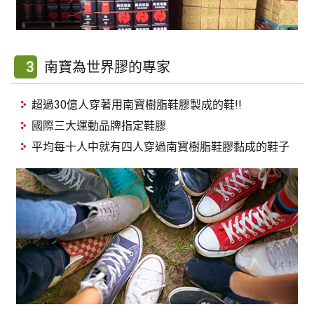
3
南寶為世界膠的專家
超過30億人穿著用南寳樹脂鞋膠製成的鞋!!
國際三大運動品牌指定鞋膠
平均每十人中就有四人穿過南寳樹脂鞋膠黏成的鞋子