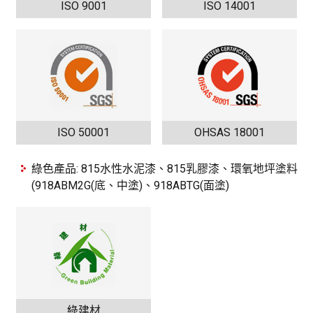
ISO 9001
ISO 14001
ISO 50001
OHSAS 18001
綠色產品: 815水性水泥漆、815乳膠漆、環氧地坪塗料
(918ABM2G(底、中塗)、918ABTG(面塗)
綠建材