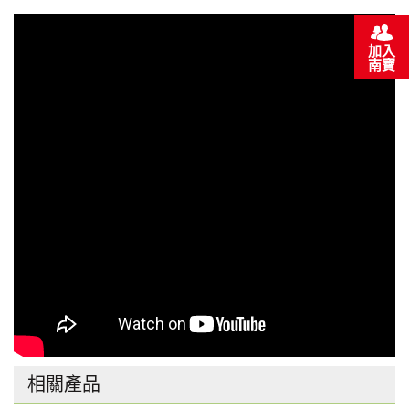
加入
南寶
相關產品