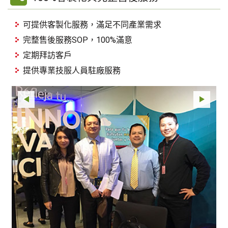
可提供客製化服務，滿足不同產業需求
完整售後服務SOP，100%滿意
定期拜訪客戶
提供專業技服人員駐廠服務