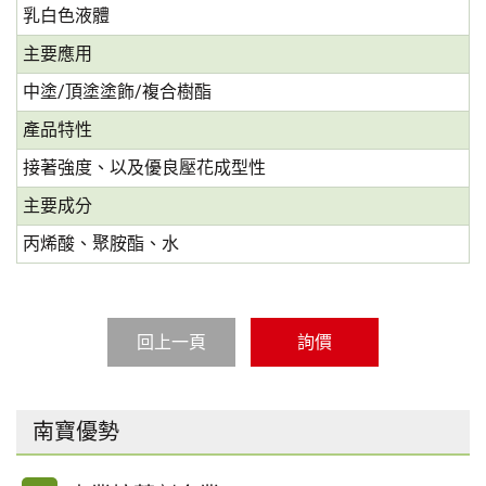
乳白色液體
主要應用
中塗/頂塗塗飾/複合樹酯
產品特性
接著強度、以及優良壓花成型性
主要成分
丙烯酸、聚胺酯、水
回上一頁
詢價
南寶優勢